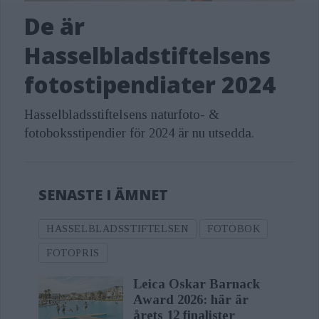
Storbritannien, Tyskland och Sverige.
De är
Årets jury har bestått av Jacob Birch
Hasselbladstiftelsens
(Spine Studio), Maryam Fanni (HDK-
fotostipendiater 2024
Valand), Andréas Hagström och
Dragana Vujanovic Östlind
Hasselbladsstiftelsens naturfoto- &
fotoboksstipendier för 2024 är nu utsedda.
(Hasselbladstiftelsen).
SENASTE I ÄMNET
HASSELBLADSSTIFTELSEN
FOTOBOK
FOTOPRIS
Leica Oskar Barnack
Award 2026: här är
årets 12 finalister