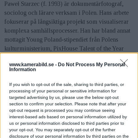
Paweł Starzec (f. 1993) är dokumentärfotograf,
sociolog och lärare verksam i Polen. Hans arbete
fokuserar på långsiktiga projekt som visualiserar
komplexa samhällsprocesser. Han har bland annat
mottagit Young Poland-stipendiet från Polens
kulturministerium, PixHouse Talent of the Year
och Spojrzenia Award. Han är även vice dekan på
www.kamerabild.se -
Do Not Process My Personal
designfakulteten vid SWPS-universitetet i
Information
Warszawa.
If you wish to opt-out of the sale, sharing to third parties, or
processing of your personal or sensitive information for
targeted advertising by us, please use the below opt-out
Hasselbladsstiftelsens
section to confirm your selection. Please note that after your
Fotoboksstipendier
opt-out request is processed you may continue seeing
interest-based ads based on personal information utilized by
us or personal information disclosed to third parties prior to
Fotobokstipendiet delas årligen ut av
your opt-out. You may separately opt-out of the further
Hasselbladstiftelsen för att stödja
disclosure of your personal information by third parties on the