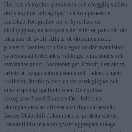
Hur kan så mycket grymheten och ohygglig smärta
dölja sig i det alldagliga? I välkomponerade
landskapsfotograﬁer ser vi hyreshus, en
skolbyggnad, en solkysst slänt eller en park där det
idag står ett tivoli. Alla är de dokumenterade
platser i Bosnien och Hercegovina där människor
systematiskt torterades, våldtogs, lemlästades och
avrättades under Bosnienkriget. Efteråt, i ett aktivt
arbete att bygga nationalstaten och radera krigets
realiteter, återfår platserna sin vardaglighet och
sina ursprungliga funktioner. Den polske
fotografen Pawel Starzecs låter bilderna
akompanjeras av offrens skriftliga vittnesmål.
Boken Makeshift dokumenterar på detta sätt en
fasanfull historia som tyvärr upprepats många