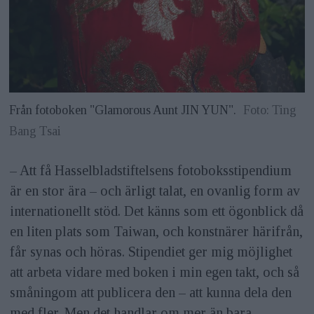
Från fotoboken "Glamorous Aunt JIN YUN".
Foto: Ting
Bang Tsai
– Att få Hasselbladstiftelsens fotoboksstipendium
är en stor ära – och ärligt talat, en ovanlig form av
internationellt stöd. Det känns som ett ögonblick då
en liten plats som Taiwan, och konstnärer härifrån,
får synas och höras. Stipendiet ger mig möjlighet
att arbeta vidare med boken i min egen takt, och så
småningom att publicera den – att kunna dela den
med fler. Men det handlar om mer än bara