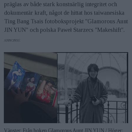
präglas av både stark konstnärlig integritet och
dokumentär kraft, något de hittat hos taiwanesiska
Ting Bang Tsais fotoboksprojekt "Glamorous Aunt
JIN YUN" och polska Paweł Starzecs "Makeshift".
ANNONS
Vänster: Från boken Glamorous Aunt JIN YUN / Höger: