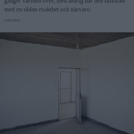
gånger världen över, men aldrig har den skildrats
med en sådan exakthet och närvaro.
ANNONS