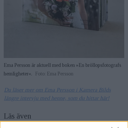
Ema Persson är aktuell med boken »En bröllopsfotografs
hemligheter«.
Foto: Ema Persson
Du läser mer om Ema Persson i Kamera Bilds
längre intervju med henne, som du hittar här!
Läs även