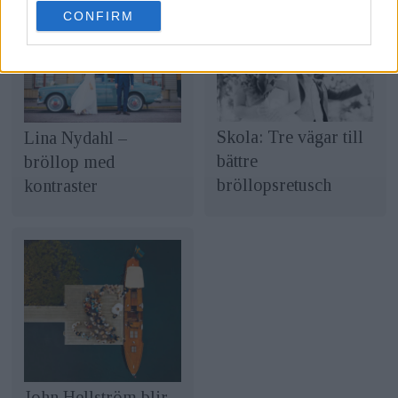
use your data for below specified purposes in below Google
CONFIRM
consent section.
Skola: Tre vägar till
Lina Nydahl –
bättre
bröllop med
bröllopsretusch
kontraster
John Hellström blir