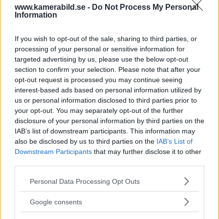
www.kamerabild.se -
Do Not Process My Personal
Information
If you wish to opt-out of the sale, sharing to third parties, or
processing of your personal or sensitive information for
targeted advertising by us, please use the below opt-out
Terese Brandwold:
De fotar bröllop
section to confirm your selection. Please note that after your
När det måste klicka
över hela världen
opt-out request is processed you may continue seeing
interest-based ads based on personal information utilized by
us or personal information disclosed to third parties prior to
your opt-out. You may separately opt-out of the further
disclosure of your personal information by third parties on the
IAB’s list of downstream participants. This information may
also be disclosed by us to third parties on the
IAB’s List of
Downstream Participants
that may further disclose it to other
third parties.
15 tips för bättre
Anna Roströms tips
Please note that this website/app uses one or more Google
Personal Data Processing Opt Outs
bröllopsbilder
för bättre
services and may gather and store information including but
bröllopsbilder
not limited to your visit or usage behaviour. You may click to
Google consents
grant or deny consent to Google and its third-party tags to