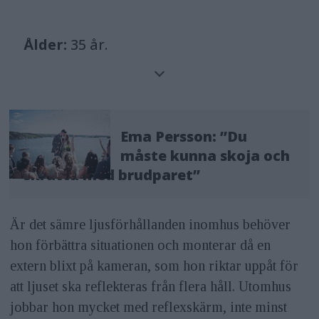
Ålder:
35 år.
Bor:
I Stockholm.
Gör:
Fotograf specialiserad inom
Ema Persson: ”Du
familje-&nbsp;och bröllopsfotografi,
måste kunna skoja och
och konstnär.
skratta med brudparet”
Aktuell med:
»En bröllopsfotografs
Är det sämre ljusförhållanden inomhus behöver
hemligheter«, en bok både för
hon förbättra situationen och monterar då en
brudpar och fotografer utgiven på
extern blixt på kameran, som hon riktar uppåt för
Sivart Förlag. Finns att köpa på bland
att ljuset ska reflekteras från flera håll. Utomhus
annat Fotografiska, Adlibris, Bokus och
jobbar hon mycket med reflexskärm, inte minst