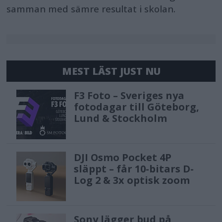
samman med sämre resultat i skolan.
MEST LÄST JUST NU
F3 Foto – Sveriges nya
fotodagar till Göteborg,
Lund & Stockholm
DJI Osmo Pocket 4P
släppt – får 10-bitars D-
Log 2 & 3x optisk zoom
Sony lägger bud på