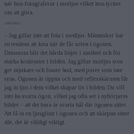
CDON.
när hon fotograferar i motljus vilket hon tycker
om att göra.
Utrustning:
Nikon Z6 II med
ANNONS
objektiven 85mm f/1,8, 135mm f/1,8
– Jag gillar inte att fota i medljus. Människor har
och 24–70mm f/2,8.
en tendens att kisa när de får solen i ögonen.
Webb:
photema.se
, på Instagram:
Dessutom blir det hårda linjer i ansiktet och för
starka kontraster i bilden. Jag gillar motljus som
@photema
&nbsp;och
@photema.art
ger mjukare och finare hud, med porer som inte
syns. Ögonen är öppna och med reflexskärmen får
jag in ljus i dem vilket skapar liv i bilden. Du vill
inte ha svarta ögon, vilket jag ofta ser i nybörjares
bilder – att det bara är svarta hål där ögonen sitter.
Att få in en ljusglimt i ögonen och att skärpan sitter
där, det är väldigt viktigt.