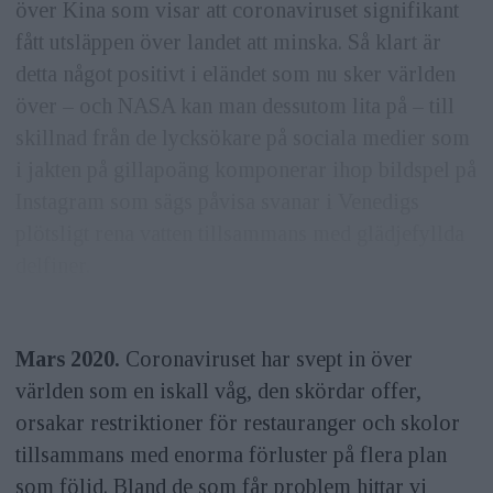
över Kina som visar att coronaviruset signifikant
fått utsläppen över landet att minska. Så klart är
detta något positivt i eländet som nu sker världen
över – och NASA kan man dessutom lita på – till
skillnad från de lycksökare på sociala medier som
i jakten på gillapoäng komponerar ihop bildspel på
Instagram som sägs påvisa svanar i Venedigs
plötsligt rena vatten tillsammans med glädjefyllda
delfiner.
Mars 2020.
Coronaviruset har svept in över
världen som en iskall våg, den skördar offer,
orsakar restriktioner för restauranger och skolor
tillsammans med enorma förluster på flera plan
som följd. Bland de som får problem hittar vi