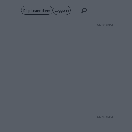
Bli plusmedlem
Logga in
ANNONS
ANNONS