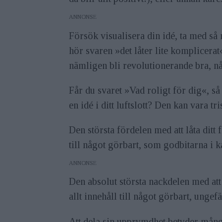
ANNONS
Försök visualisera din idé, ta med så 
hör svaren »det låter lite komplicerat
nämligen bli revolutionerande bra, någo
Får du svaret »Vad roligt för dig«, så 
en idé i ditt luftslott? Den kan vara tr
Den största fördelen med att låta ditt f
till något görbart, som godbitarna i k
ANNONS
Den absolut största nackdelen med att l
allt innehåll till något görbart, unge
Att dela sin upprymdhet betyder många