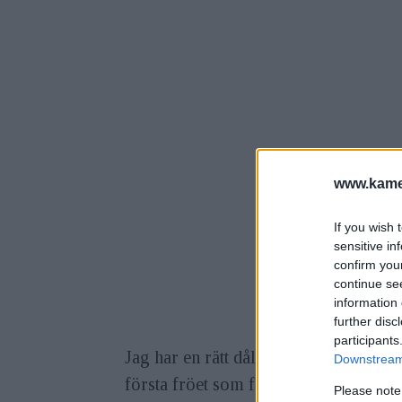
www.kamer
If you wish 
sensitive in
confirm you
continue se
information 
further disc
participants
Jag har en rätt dålig strategi när det 
Downstream 
första fröet som föds sakta men säkert
Please note