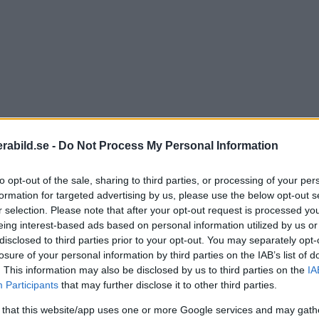
abild.se -
Do Not Process My Personal Information
to opt-out of the sale, sharing to third parties, or processing of your per
formation for targeted advertising by us, please use the below opt-out s
r selection. Please note that after your opt-out request is processed y
eing interest-based ads based on personal information utilized by us or
disclosed to third parties prior to your opt-out. You may separately opt-
losure of your personal information by third parties on the IAB’s list of
. This information may also be disclosed by us to third parties on the
IA
gäller mina fotoidéer. För det första tar dom extreeeeeem
Participants
that may further disclose it to other third parties.
 växer sig stort som en planet. Alla delar, trådar, väg
 that this website/app uses one or more Google services and may gath