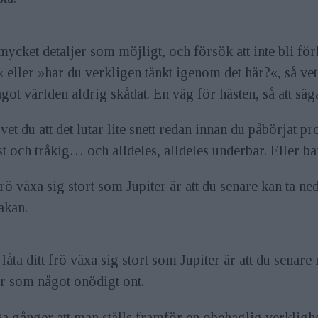
mycket detaljer som möjligt, och försök att inte bli fö
« eller »har du verkligen tänkt igenom det här?«, så vet
t världen aldrig skådat. En väg för hästen, så att säga.
vet du att det lutar lite snett redan innan du påbörjat pr
ist och tråkig… och alldeles, alldeles underbar. Eller bar
rö växa sig stort som Jupiter är att du senare kan ta ned 
akan.
åta ditt frö växa sig stort som Jupiter är att du senare 
fär som något onödigt ont.
 gånger att man ställs framför en obehaglig verklighet