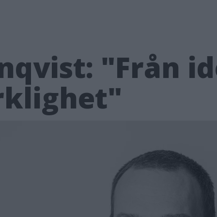
qvist: "Från idé
rklighet"