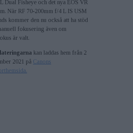
8 L Dual Fisheye och det nya EOS VR
em. När RF 70-200mm f/4 L IS USM
nds kommer den nu också att ha stöd
manuell fokusering även om
okus är valt.
ateringarna
kan laddas hem från 2
mber 2021 på
Canons
orthemsida.