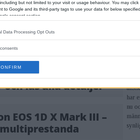
including but not limited to your visit or usage behaviour. You may click 
ger på firmware hos EOS R3, med bland annat förbät
 to Google and its third-party tags to use your data for below specifi
ogle consent section.
För 
 R3 släppt: 24,1
firmw
l Data Processing Opt Outs
 & blackout-fri sökare
välj
consents
som ä
R5 oc
CONFIRM
cykla
 R5 & R6 släppta – se
ocks
r och läs alla detaljer
ansi
har e
nu oc
on EOS 1D X Mark III –
männi
synli
 multiprestanda