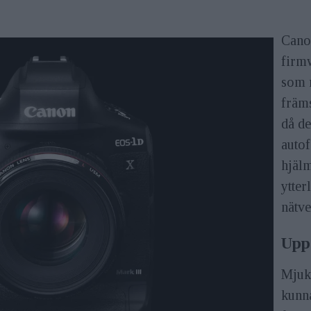
Cano
firmw
som r
främs
då d
autof
hjäl
ytter
nätv
Upp
Mjuk
kunn