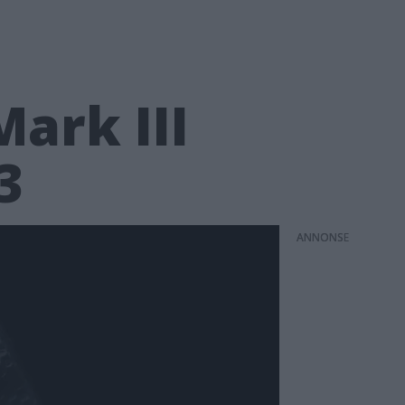
ark III
3
ANNONS