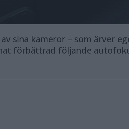
 av sina kameror – som ärver eg
at förbättrad följande autofok