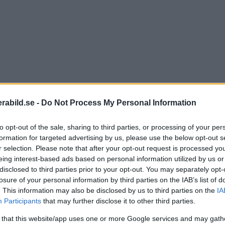
abild.se -
Do Not Process My Personal Information
to opt-out of the sale, sharing to third parties, or processing of your per
formation for targeted advertising by us, please use the below opt-out s
r selection. Please note that after your opt-out request is processed y
eing interest-based ads based on personal information utilized by us or
disclosed to third parties prior to your opt-out. You may separately opt-
losure of your personal information by third parties on the IAB’s list of
. This information may also be disclosed by us to third parties on the
IA
Participants
that may further disclose it to other third parties.
 that this website/app uses one or more Google services and may gath
 R-kameror EOS R5, R6 samt sin flaggskeppskamera 1D