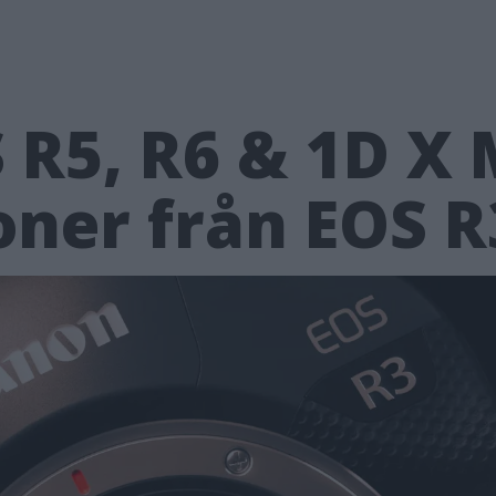
R5, R6 & 1D X M
oner från EOS R