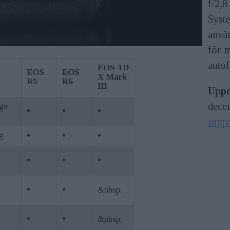
f/2,
Syst
anvä
för 
autof
EOS-1D
EOS
EOS
X Mark
R5
R6
III
Uppd
dece
äge
•
•
•
supp
g
•
•
•
•
•
•
h
•
•
&nbsp;
•
•
&nbsp;