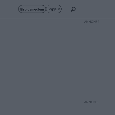
Bli plusmedlem
Logga in
ANNONS
ANNONS