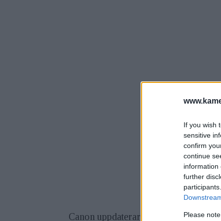
www.kamer
If you wish 
sensitive in
confirm you
continue se
information 
further disc
participants
Downstream 
Please note
Canon uppdaterar nu två av sina EOS