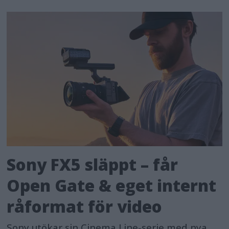
Sony FX5 släppt – får
Open Gate & eget internt
råformat för video
Sony utökar sin Cinema Line-serie med nya