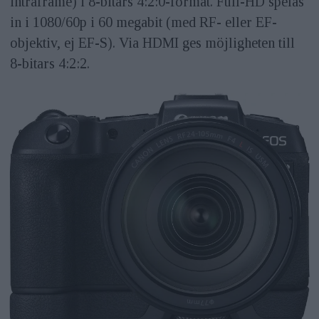
intraframe) i 8-bitars 4:2:0-format. Full-HD spelas
in i 1080/60p i 60 megabit (med RF- eller EF-
objektiv, ej EF-S). Via HDMI ges möjligheten till
8-bitars 4:2:2.