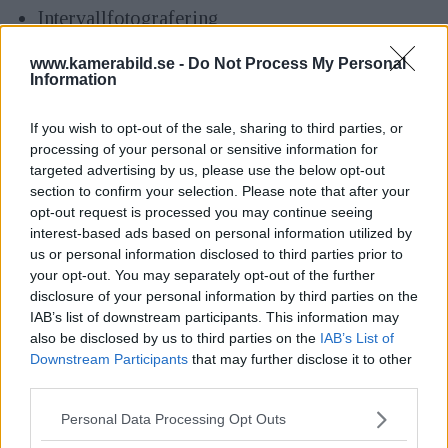
Intervallfotografering
Canons nya råformat CR3, 14 bitar
www.kamerabild.se -
Do Not Process My Personal
Information
Inbyggd digital objektivoptimering (DLO)
If you wish to opt-out of the sale, sharing to third parties, or
Vikt, kamaerahus: 485 gram
processing of your personal or sensitive information for
targeted advertising by us, please use the below opt-out
Wifi och blåtand
section to confirm your selection. Please note that after your
opt-out request is processed you may continue seeing
interest-based ads based on personal information utilized by
Canon EOS RP
med medföljande EF-adapter har
us or personal information disclosed to third parties prior to
your opt-out. You may separately opt-out of the further
ett rekommenderat pris på 16 599 kronor inklusive
disclosure of your personal information by third parties on the
moms. EOS RP med RF 24–105L samt EF-adapter
IAB’s list of downstream participants. This information may
kostar 27 599 kronor inklusive moms. Grepplattan
also be disclosed by us to third parties on the
IAB’s List of
Downstream Participants
that may further disclose it to other
EF-E1 kostar 849 kronor inklusive moms.
third parties.
Please note that this website/app uses one or more Google
Personal Data Processing Opt Outs
Läs även
services and may gather and store information including but