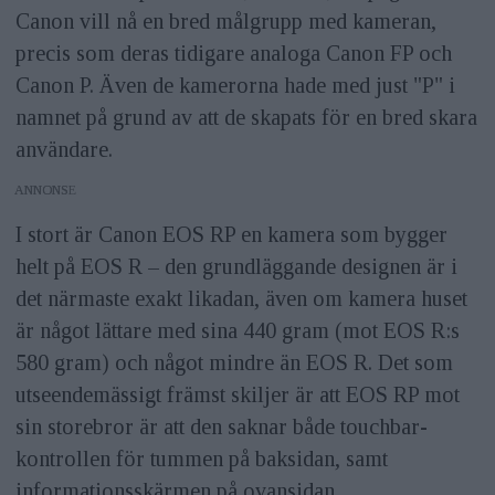
Canon vill nå en bred målgrupp med kameran,
precis som deras tidigare analoga Canon FP och
Canon P. Även de kamerorna hade med just "P" i
namnet på grund av att de skapats för en bred skara
användare.
ANNONS
I stort är Canon EOS RP en kamera som bygger
helt på EOS R – den grundläggande designen är i
det närmaste exakt likadan, även om kamera huset
är något lättare med sina 440 gram (mot EOS R:s
580 gram) och något mindre än EOS R. Det som
utseendemässigt främst skiljer är att EOS RP mot
sin storebror är att den saknar både touchbar-
kontrollen för tummen på baksidan, samt
informationsskärmen på ovansidan.