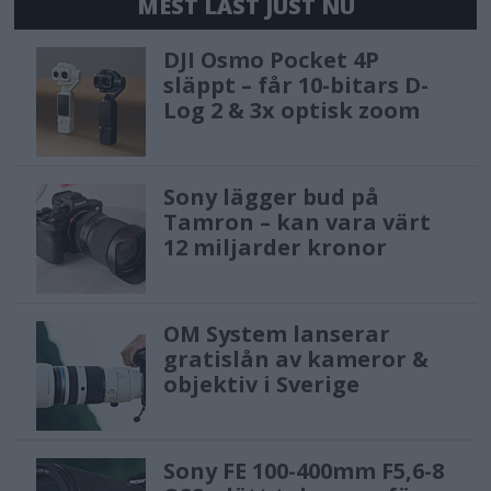
MEST LÄST JUST NU
DJI Osmo Pocket 4P
släppt – får 10-bitars D-
Log 2 & 3x optisk zoom
Sony lägger bud på
Tamron – kan vara värt
12 miljarder kronor
OM System lanserar
gratislån av kameror &
objektiv i Sverige
Sony FE 100-400mm F5,6-8