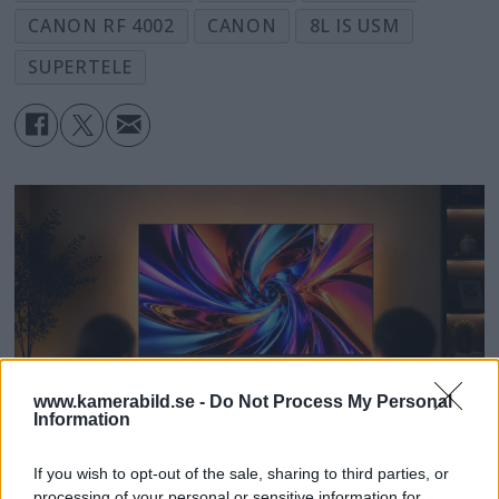
CANON RF 4002
CANON
8L IS USM
SUPERTELE
www.kamerabild.se -
Do Not Process My Personal
Information
If you wish to opt-out of the sale, sharing to third parties, or
processing of your personal or sensitive information for