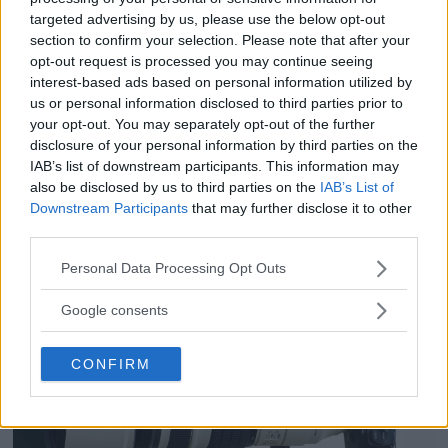
Dolby Vision 2 lanseras –
targeted advertising by us, please use the below opt-out
section to confirm your selection. Please note that after your
nästa generation HDR ger
opt-out request is processed you may continue seeing
interest-based ads based on personal information utilized by
bättre bild
us or personal information disclosed to third parties prior to
your opt-out. You may separately opt-out of the further
För de som älskar både film och dynamiskt
disclosure of your personal information by third parties on the
omfång släpps nu Dolby Vision 2, en ny
IAB’s list of downstream participants. This information may
also be disclosed by us to third parties on the
IAB’s List of
bildmotor som analyserar bilden och scenen
Downstream Participants
that may further disclose it to other
och förbättrar den för tittaren.
third parties.
Please note that this website/app uses one or more Google
Personal Data Processing Opt Outs
services and may gather and store information including but
not limited to your visit or usage behaviour. You may click to
Google consents
grant or deny consent to Google and its third-party tags to
use your data for below specified purposes in below Google
CONFIRM
consent section.