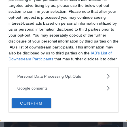
Dokumentärfotopriset
targeted advertising by us, please use the below opt-out
2020
section to confirm your selection. Please note that after your
opt-out request is processed you may continue seeing
interest-based ads based on personal information utilized by
us or personal information disclosed to third parties prior to
FOTOUTSTÄLLNING
UTSTÄLLNINGAR
your opt-out. You may separately opt-out of the further
DOKUMENTÄRFOTO
NYHETER
FOTO
disclosure of your personal information by third parties on the
IAB’s list of downstream participants. This information may
also be disclosed by us to third parties on the
IAB’s List of
Downstream Participants
that may further disclose it to other
third parties.
Please note that this website/app uses one or more Google
Personal Data Processing Opt Outs
services and may gather and store information including but
not limited to your visit or usage behaviour. You may click to
Google consents
grant or deny consent to Google and its third-party tags to
use your data for below specified purposes in below Google
CONFIRM
consent section.