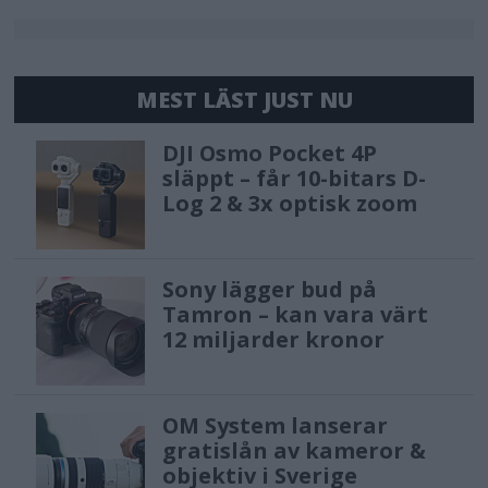
MEST LÄST JUST NU
DJI Osmo Pocket 4P
släppt – får 10-bitars D-
Log 2 & 3x optisk zoom
Sony lägger bud på
Tamron – kan vara värt
12 miljarder kronor
OM System lanserar
gratislån av kameror &
objektiv i Sverige