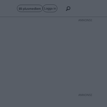
Bli plusmedlem
Logga in
ANNONS
ANNONS