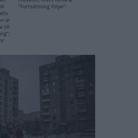
ll
”Fortsättning följer”.
afin
on är
 till
ng”,
or