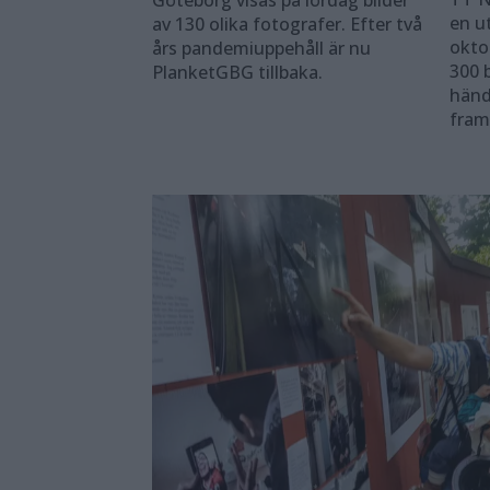
en u
av 130 olika fotografer. Efter två
okto
års pandemiuppehåll är nu
300 b
PlanketGBG tillbaka.
händ
fram 