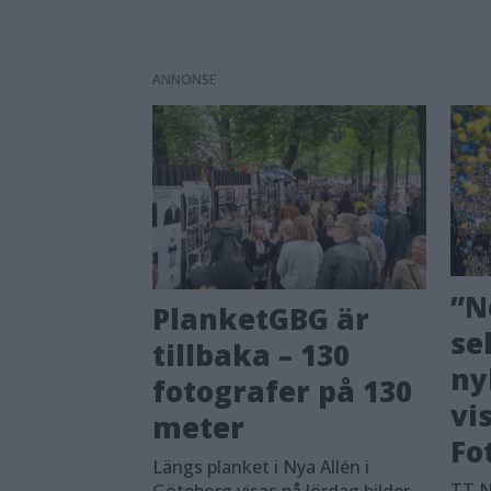
ANNONS
”N
PlanketGBG är
se
tillbaka – 130
ny
fotografer på 130
vi
meter
Fo
Längs planket i Nya Allén i
TT N
Göteborg visas på lördag bilder