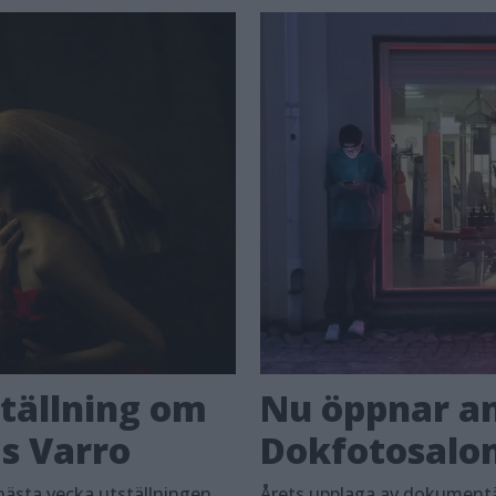
ställning om
Nu öppnar an
s Varro
Dokfotosalo
nästa vecka utställningen
Årets upplaga av dokument