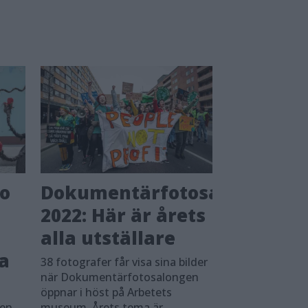
o
Dokumentärfotosalong
2022: Här är årets
alla utställare
a
38 fotografer får visa sina bilder
när Dokumentärfotosalongen
öppnar i höst på Arbetets
ten
museum. Årets tema är