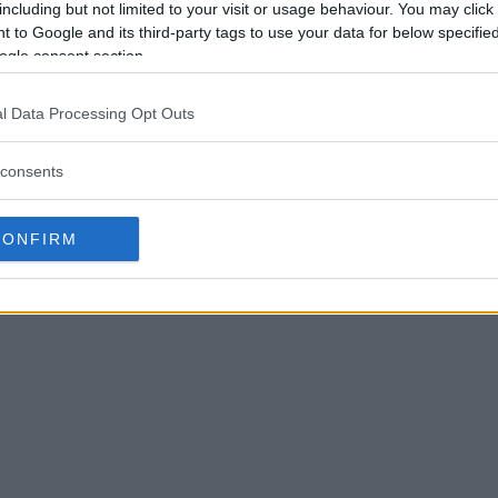
Den 6 oktober öppnar Abecita Popkonst &
De k
including but not limited to your visit or usage behaviour. You may click 
r en
Foto en stor utställning med Pontus Hööks
Vers
 to Google and its third-party tags to use your data for below specifi
te
bilder. Världskändisar, presidenter och
Ofta
ogle consent section.
t
omvälvande nyhetshändelser har han
kläd
gen
fotograferat under sina 25 år som fotograf i
fat
l Data Processing Opt Outs
e
USA.
foto
s”,
”sap
consents
CONFIRM