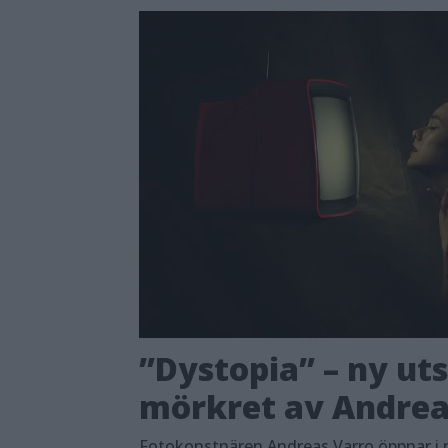
”Dystopia” – ny ut
mörkret av Andrea
Fotokonstnären Andreas Varro öppnar i 