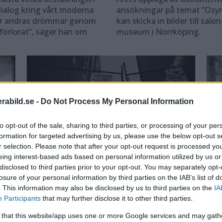
 dialog kring vårt moderna
ansökningar på temat ”Osynl
yller andras drömmar genom
kan skicka in bilder till sa
 förlorat”, säger han om
museum i Norrköping.
abild.se -
Do Not Process My Personal Information
to opt-out of the sale, sharing to third parties, or processing of your per
formation for targeted advertising by us, please use the below opt-out s
r selection. Please note that after your opt-out request is processed y
eing interest-based ads based on personal information utilized by us or
disclosed to third parties prior to your opt-out. You may separately opt-
Pontus Höök ställer ut i
Pe
losure of your personal information by third parties on the IAB’s list of
Sverige – med bilder
sk
. This information may also be disclosed by us to third parties on the
IA
ild
Participants
that may further disclose it to other third parties.
från sina 25 år i USA
b
 that this website/app uses one or more Google services and may gath