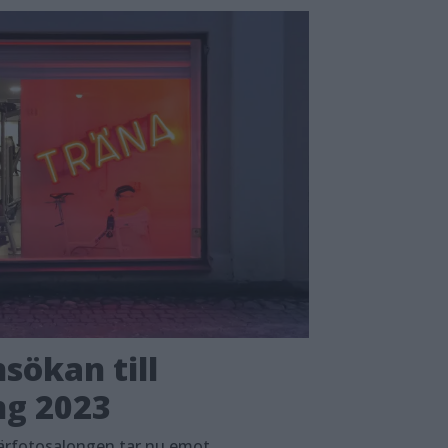
sökan till
ng 2023
ärfotosalongen tar nu emot