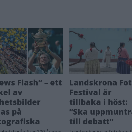
ews Flash” – ett
Landskrona Fot
kel av
Festival är
hetsbilder
tillbaka i höst:
sas på
”Ska uppmuntr
tografiska
till debatt”
yhetsbyrån firar 100 år med
I september intar fotokons