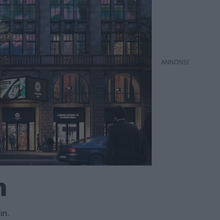
ANNONS
n
in.