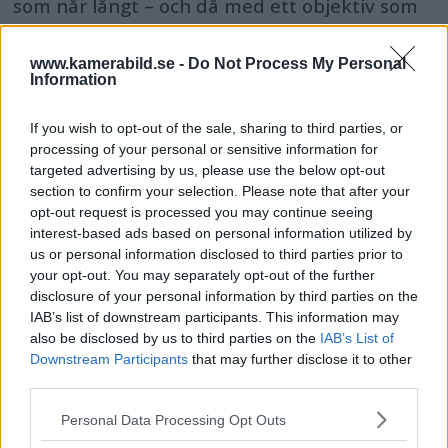
som når långt – och då med ett objektiv som
presterar bra utan att ligga i proffssegmentet.
www.kamerabild.se -
Do Not Process My Personal
Information
If you wish to opt-out of the sale, sharing to third parties, or
processing of your personal or sensitive information for
targeted advertising by us, please use the below opt-out
section to confirm your selection. Please note that after your
opt-out request is processed you may continue seeing
interest-based ads based on personal information utilized by
us or personal information disclosed to third parties prior to
your opt-out. You may separately opt-out of the further
disclosure of your personal information by third parties on the
IAB’s list of downstream participants. This information may
also be disclosed by us to third parties on the
IAB’s List of
Sociala medier tidigt ger
Downstream Participants
that may further disclose it to other
third parties.
sämre skolresultat enligt
Please note that this website/app uses one or more Google
Personal Data Processing Opt Outs
forskning
services and may gather and store information including but