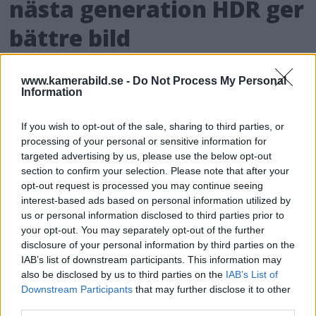
nästa generation HDR ger
bättre bild
För de som älskar både film och dynamiskt
www.kamerabild.se -
Do Not Process My Personal
omfång släpps nu Dolby Vision 2, en ny
Information
bildmotor som analyserar bilden och scenen
och förbättrar den för tittaren.
If you wish to opt-out of the sale, sharing to third parties, or
processing of your personal or sensitive information for
targeted advertising by us, please use the below opt-out
section to confirm your selection. Please note that after your
opt-out request is processed you may continue seeing
interest-based ads based on personal information utilized by
us or personal information disclosed to third parties prior to
your opt-out. You may separately opt-out of the further
disclosure of your personal information by third parties on the
IAB’s list of downstream participants. This information may
also be disclosed by us to third parties on the
IAB’s List of
Downstream Participants
that may further disclose it to other
third parties.