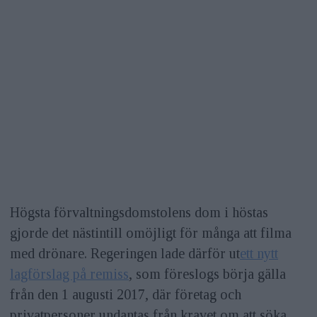
Högsta förvaltningsdomstolens dom i höstas
gjorde det nästintill omöjligt för många att filma
med drönare. Regeringen lade därför ut
ett nytt
lagförslag på remiss
, som föreslogs börja gälla
från den 1 augusti 2017, där företag och
privatpersoner undantas från kravet om att söka