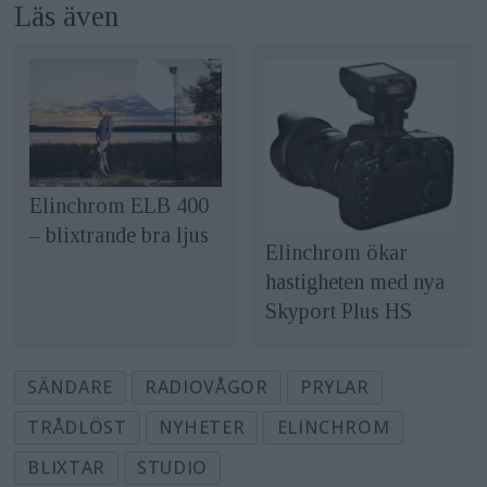
Läs även
Elinchrom ELB 400
– blixtrande bra ljus
Elinchrom ökar
hastigheten med nya
Skyport Plus HS
SÄNDARE
RADIOVÅGOR
PRYLAR
TRÅDLÖST
NYHETER
ELINCHROM
BLIXTAR
STUDIO