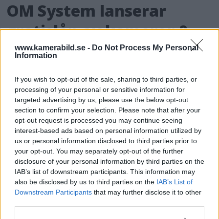
OM System lanserar
gratislån av kameror &
objektiv i Sverige
www.kamerabild.se -
Do Not Process My Personal
Information
OM System lanserar nu "Test & Wow"-
If you wish to opt-out of the sale, sharing to third parties, or
programmet i Sverige, vilket gör det möjligt
processing of your personal or sensitive information for
att låna hem kameror och objektiv under fem
targeted advertising by us, please use the below opt-out
dagar för att se hur utrustningen passar dina
section to confirm your selection. Please note that after your
behov.
opt-out request is processed you may continue seeing
interest-based ads based on personal information utilized by
us or personal information disclosed to third parties prior to
your opt-out. You may separately opt-out of the further
disclosure of your personal information by third parties on the
IAB’s list of downstream participants. This information may
MEST LÄST JUST NU
also be disclosed by us to third parties on the
IAB’s List of
Downstream Participants
that may further disclose it to other
third parties.
DJI Osmo Pocket 4P
släppt – får 10-bitars D-