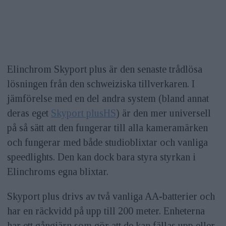
Elinchrom Skyport plus är den senaste trådlösa
lösningen från den schweiziska tillverkaren. I
jämförelse med en del andra system (bland annat
deras eget
Skyport plus
HS
) är den mer universell
på så sätt att den fungerar till alla kameramärken
och fungerar med både studioblixtar och vanliga
speedlights. Den kan dock bara styra styrkan i
Elinchroms egna blixtar.
Skyport plus drivs av två vanliga AA-batterier och
har en räckvidd på upp till 200 meter. Enheterna
har ett gångjärn som gör att de kan fällas upp eller