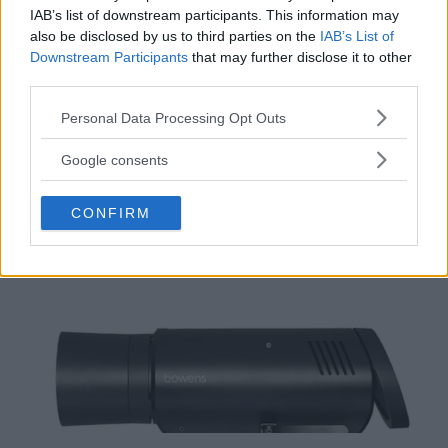
Elinchroms
IAB’s list of downstream participants. This information may
höghastighetssynk nu
also be disclosed by us to third parties on the
IAB’s List of
Downstream Participants
that may further disclose it to other
också till Panasonic
third parties.
Please note that this website/app uses one or more Google
Personal Data Processing Opt Outs
services and may gather and store information including but
ANNONS
not limited to your visit or usage behaviour. You may click to
Google consents
grant or deny consent to Google and its third-party tags to
use your data for below specified purposes in below Google
CONFIRM
consent section.