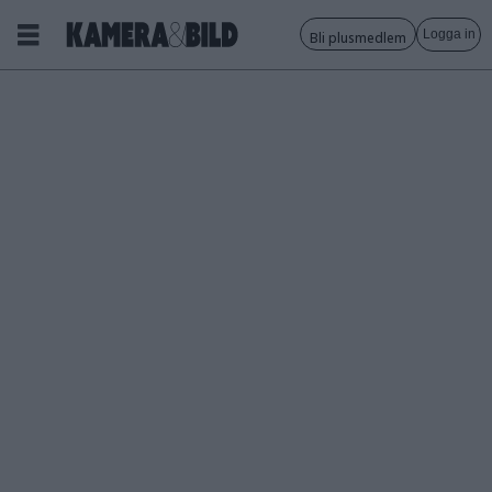
Logga in
Bli plusmedlem
Tagg:
blixtar