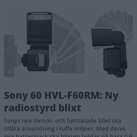
Sony 60 HVL-F60RM: Ny
radiostyrd blixt
Sonys nya damm- och fukttätade blixt ska
tillåta användning i tuffa miljöer. Med deras
nya batteripack ska blixten laddas på bara 0,6