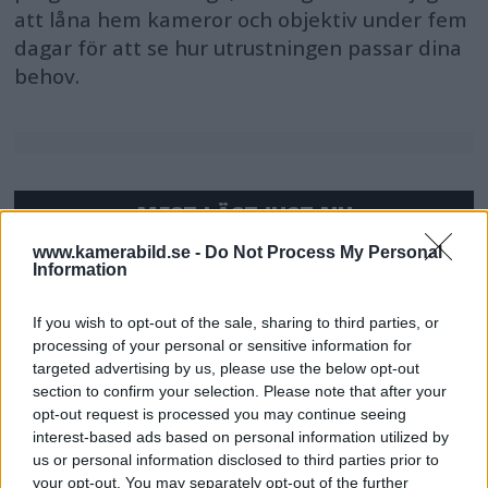
att låna hem kameror och objektiv under fem
dagar för att se hur utrustningen passar dina
behov.
MEST LÄST JUST NU
www.kamerabild.se -
Do Not Process My Personal
DJI Osmo Pocket 4P
Information
släppt – får 10-bitars D-
Log 2 & 3x optisk zoom
If you wish to opt-out of the sale, sharing to third parties, or
processing of your personal or sensitive information for
targeted advertising by us, please use the below opt-out
section to confirm your selection. Please note that after your
Sony lägger bud på
opt-out request is processed you may continue seeing
Tamron – kan vara värt
interest-based ads based on personal information utilized by
12 miljarder kronor
us or personal information disclosed to third parties prior to
your opt-out. You may separately opt-out of the further