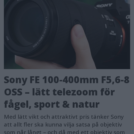
Sony FE 100-400mm F5,6-8
OSS – lätt telezoom för
fågel, sport & natur
Med lätt vikt och attraktivt pris tänker Sony
att allt fler ska kunna vilja satsa på objektiv
som når långt – och då med ett objektiv som