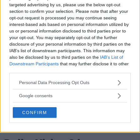
NYHETER
PRYLAR
FUJIFILM
targeted advertising by us, please use the below opt-out
section to confirm your selection. Please note that after your
FUJIFILM X-S20
opt-out request is processed you may continue seeing
interest-based ads based on personal information utilized by
us or personal information disclosed to third parties prior to
your opt-out. You may separately opt-out of the further
disclosure of your personal information by third parties on the
IAB’s list of downstream participants. This information may
also be disclosed by us to third parties on the
IAB’s List of
Downstream Participants
that may further disclose it to other
third parties.
Please note that this website/app uses one or more Google
Personal Data Processing Opt Outs
services and may gather and store information including but
not limited to your visit or usage behaviour. You may click to
Google consents
grant or deny consent to Google and its third-party tags to
use your data for below specified purposes in below Google
CONFIRM
consent section.