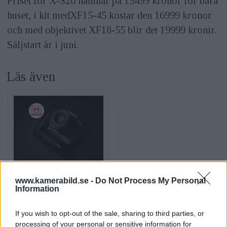
Priset för X-S20 hamnar på 15499 kronor för bara
huset, i kit medXF15-45 kostar den 16999 kronor
och med objektivet XF18-55 blir det 19999 kronir.
Säljstart är i juni.
Läs även
TEST: Fujifilm X-
www.kamerabild.se -
Do Not Process My Personal
H2S – imponerande
Information
snabbhet
If you wish to opt-out of the sale, sharing to third parties, or
processing of your personal or sensitive information for