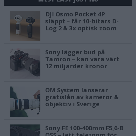
DJI Osmo Pocket 4P
släppt – får 10-bitars D-
Log 2 & 3x optisk zoom
Sony lägger bud på
Tamron – kan vara värt
12 miljarder kronor
OM System lanserar
gratislån av kameror &
objektiv i Sverige
Sony FE 100-400mm F5,6-8
OSS – lätt telezoom för