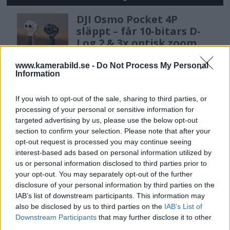
DJI Osmo Pocket 4P
släppt – får 10-bitars D-
Log 2 & 3x optisk zoom
www.kamerabild.se -
Do Not Process My Personal
Information
Sony lägger bud på
Tamron – kan vara värt
If you wish to opt-out of the sale, sharing to third parties, or
12 miljarder kronor
processing of your personal or sensitive information for
targeted advertising by us, please use the below opt-out
section to confirm your selection. Please note that after your
opt-out request is processed you may continue seeing
Sony FE 100-400mm F5,6-8
interest-based ads based on personal information utilized by
OSS – lätt telezoom för
us or personal information disclosed to third parties prior to
fågel, sport & natur
your opt-out. You may separately opt-out of the further
disclosure of your personal information by third parties on the
IAB’s list of downstream participants. This information may
also be disclosed by us to third parties on the
IAB’s List of
OM System lanserar
Downstream Participants
that may further disclose it to other
gratislån av kameror &
third parties.