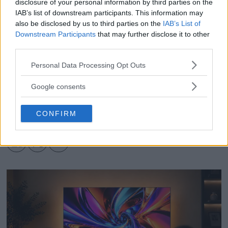
disclosure of your personal information by third parties on the
IAB’s list of downstream participants. This information may
also be disclosed by us to third parties on the
IAB’s List of
Webb-tv: "I år var det
Webb-tv: Anna
Downstream Participants
that may further disclose it to other
totalt oväntat"
third parties.
Tärnhuvud tog hem
tre priser
Please note that this website/app uses one or more Google
Personal Data Processing Opt Outs
services and may gather and store information including but
not limited to your visit or usage behaviour. You may click to
Google consents
grant or deny consent to Google and its third-party tags to
PRESSFOTO
NYHETER
FOTO
use your data for below specified purposes in below Google
CONFIRM
FOTOTÄVLING
ÅRETS BILD
consent section.