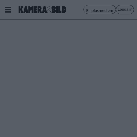
Logga in
Bli plusmedlem
Tagg:
Årets
bild