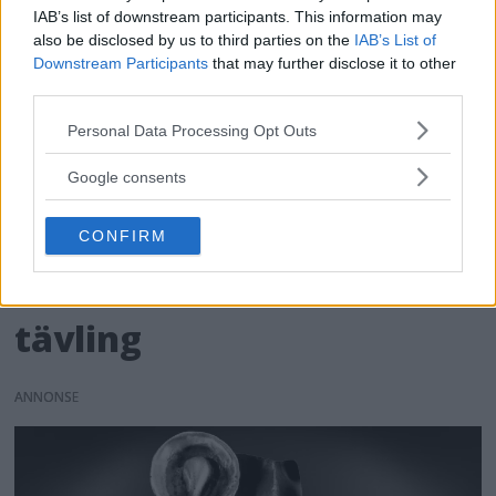
IAB’s list of downstream participants. This information may
also be disclosed by us to third parties on the
IAB’s List of
Downstream Participants
that may further disclose it to other
third parties.
Please note that this website/app uses one or more Google
Personal Data Processing Opt Outs
services and may gather and store information including but
not limited to your visit or usage behaviour. You may click to
Google consents
grant or deny consent to Google and its third-party tags to
use your data for below specified purposes in below Google
Årets bild 2021: Här är
CONFIRM
consent section.
alla vinnarbilder i årets
tävling
ANNONS