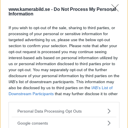
När Alison Jackson skapar montage, är det för att
www.kamerabild.se -
Do Not Process My Personal
Information
uppnå något som hon aldrig kommer att lyckas
fånga på bild. Men Björn Persson skulle inte
If you wish to opt-out of the sale, sharing to third parties, or
behöva ta till montagesaxen. Det han skapar finns
processing of your personal or sensitive information for
targeted advertising by us, please use the below opt-out
tillgängligt där ute – i verkligheten.
section to confirm your selection. Please note that after your
opt-out request is processed you may continue seeing
Det är därför hela den här historien har fått så
interest-based ads based on personal information utilized by
stora proportioner.
us or personal information disclosed to third parties prior to
your opt-out. You may separately opt-out of the further
disclosure of your personal information by third parties on the
För vi känner oss lurade.
IAB’s list of downstream participants. This information may
also be disclosed by us to third parties on the
IAB’s List of
Oavsett om Björn Persson har menat att göra det,
Downstream Participants
that may further disclose it to other
eller inte.
third parties.
Please note that this website/app uses one or more Google
Personal Data Processing Opt Outs
services and may gather and store information including but
Läs även
not limited to your visit or usage behaviour. You may click to
Google consents
grant or deny consent to Google and its third-party tags to