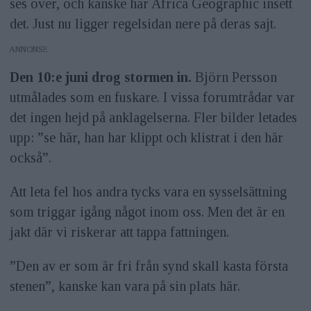
ses över, och kanske har Africa Geographic insett
det. Just nu ligger regelsidan nere på deras sajt.
ANNONS
Den 10:e juni drog stormen in.
Björn Persson
utmålades som en fuskare. I vissa forumtrådar var
det ingen hejd på anklagelserna. Fler bilder letades
upp: ”se här, han har klippt och klistrat i den här
också”.
Att leta fel hos andra tycks vara en sysselsättning
som triggar igång något inom oss. Men det är en
jakt där vi riskerar att tappa fattningen.
”Den av er som är fri från synd skall kasta första
stenen”, kanske kan vara på sin plats här.