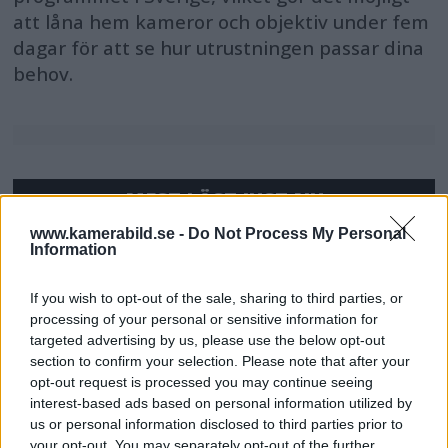
att låna hem kameror och objektiv under fem
dagar för att se hur utrustningen passar dina
behov.
MEST LÄST JUST NU
www.kamerabild.se -
Do Not Process My Personal
DJI Osmo Pocket 4P
Information
släppt – får 10-bitars D-
Log 2 & 3x optisk zoom
If you wish to opt-out of the sale, sharing to third parties, or
processing of your personal or sensitive information for
targeted advertising by us, please use the below opt-out
section to confirm your selection. Please note that after your
Sony lägger bud på
opt-out request is processed you may continue seeing
Tamron – kan vara värt
interest-based ads based on personal information utilized by
12 miljarder kronor
us or personal information disclosed to third parties prior to
your opt-out. You may separately opt-out of the further