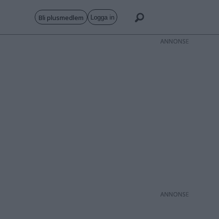
Bli plusmedlem
Logga in
ANNONS
ANNONS