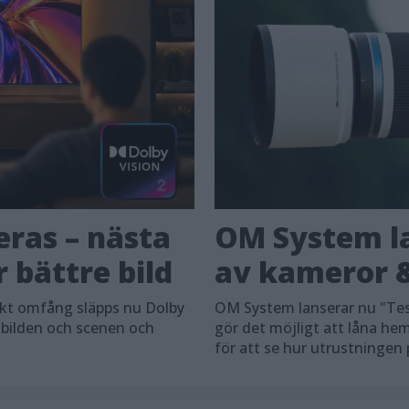
eras – nästa
OM System la
 bättre bild
av kameror &
skt omfång släpps nu Dolby
OM System lanserar nu "Tes
 bilden och scenen och
gör det möjligt att låna h
för att se hur utrustningen