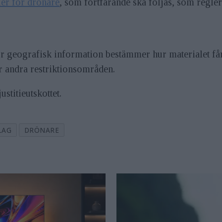
ler för drönare
, som fortfarande ska följas, som regler
geografisk information bestämmer hur materialet får sp
ler andra restriktionsområden.
justitieutskottet.
LAG
DRÖNARE