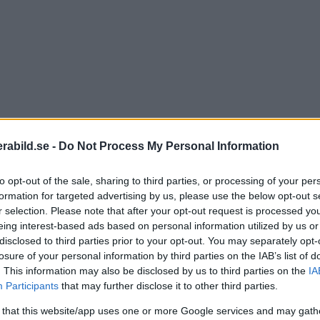
abild.se -
Do Not Process My Personal Information
to opt-out of the sale, sharing to third parties, or processing of your per
formation for targeted advertising by us, please use the below opt-out s
r selection. Please note that after your opt-out request is processed y
eing interest-based ads based on personal information utilized by us or
 och fotografering. Men nu har riksdagen beslutat i f
disclosed to third parties prior to your opt-out. You may separately opt-
era inte längre behöver söka tillstånd, vänta på beslut e
losure of your personal information by third parties on the IAB’s list of
. This information may also be disclosed by us to third parties on the
IA
Participants
that may further disclose it to other third parties.
tslagen (PUL), säkerställer att den personliga integrit
örordningen träder i kraft.
 that this website/app uses one or more Google services and may gath