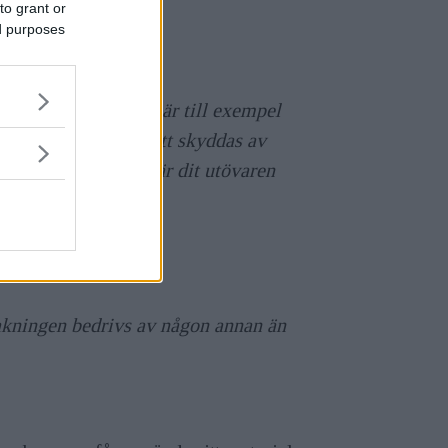
to grant or
ed purposes
de eller inte. Det är till exempel
ntegriteten kommer att skyddas av
giftslagen och det är dit utövaren
akningen bedrivs av någon annan än