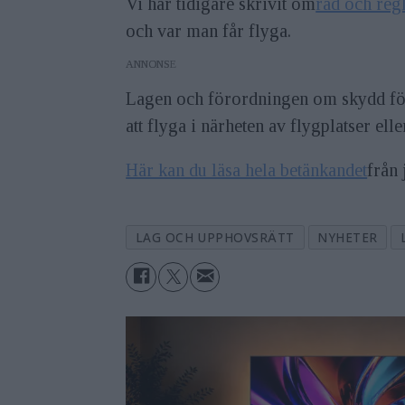
Vi har tidigare skrivit om
råd och reg
och var man får flyga.
ANNONS
Lagen och förordningen om skydd för 
att flyga i närheten av flygplatser el
Här kan du läsa hela betänkandet
från 
LAG OCH UPPHOVSRÄTT
NYHETER