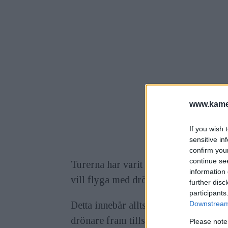
www.kamer
If you wish 
sensitive in
confirm you
continue se
Turerna har varit många kring drönare
information 
vill flyga med drönare för att fotograf
further disc
participants
Downstream 
Detta innebär alltså att personuppgif
drönare fram tills dennya dataskyddsf
Please note