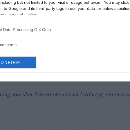
including but not limited to your visit or usage behaviour. You may click 
 to Google and its third-party tags to use your data for below specifi
ogle consent section.
ande:
l Data Processing Opt Outs
 göra en bedömning om en kameraövervakning är kränkan
att de har möjlighet att upptäcka det. Den personliga i
consents
n.
Datainspektionen är tillsynsmyndighet över personupp
ormation."
CONFIRM
kameraövervakningslagen (2013:460) lyder:
ning som sker från ett obemannat lyftfartyg, om överv