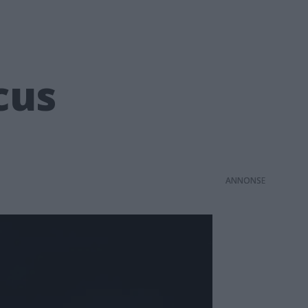
cus
ANNONS