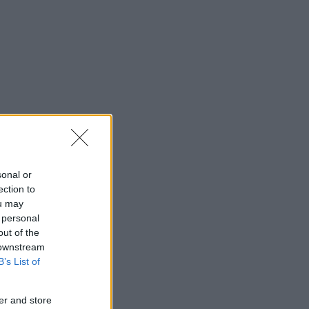
sonal or
ection to
ou may
 personal
out of the
 downstream
B’s List of
er and store