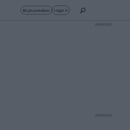
Bli plusmedlem
Logga in
ANNONS
ANNONS