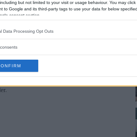
including but not limited to your visit or usage behaviour. You may click 
 to Google and its third-party tags to use your data for below specifi
ogle consent section.
onella rymdstationen ISS – och saker kommer
Kamera & Bild om de
13 Nikon Z9-kameror som
l Data Processing Opt Outs
att dokumentera livet ombord på ISS, men även
rafera och filma i rymden kan vi öka vår
consents
CONFIRM
en Magnus Wandt som spenderat 17 dagar på ISS
Under tiden har vi kunnat följa hans färd genom
er.