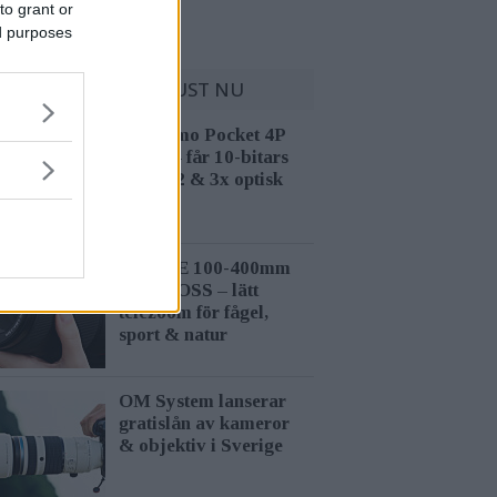
to grant or
ed purposes
MEST LÄST JUST NU
DJI Osmo Pocket 4P
släppt – får 10-bitars
D-Log 2 & 3x optisk
zoom
Sony FE 100-400mm
F5,6-8 OSS – lätt
telezoom för fågel,
sport & natur
OM System lanserar
gratislån av kameror
& objektiv i Sverige