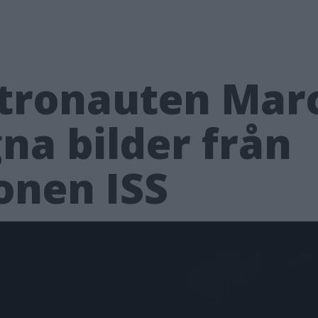
astronauten Mar
na bilder från
onen ISS