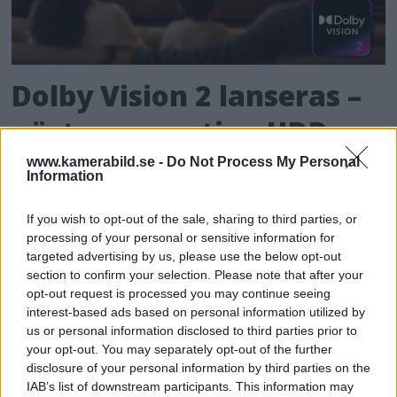
Dolby Vision 2 lanseras –
nästa generation HDR ger
bättre bild
www.kamerabild.se -
Do Not Process My Personal
Information
För de som älskar både film och dynamiskt
If you wish to opt-out of the sale, sharing to third parties, or
omfång släpps nu Dolby Vision 2, en ny
processing of your personal or sensitive information for
bildmotor som analyserar bilden och scenen
targeted advertising by us, please use the below opt-out
och förbättrar den för tittaren.
section to confirm your selection. Please note that after your
opt-out request is processed you may continue seeing
interest-based ads based on personal information utilized by
us or personal information disclosed to third parties prior to
your opt-out. You may separately opt-out of the further
disclosure of your personal information by third parties on the
IAB’s list of downstream participants. This information may