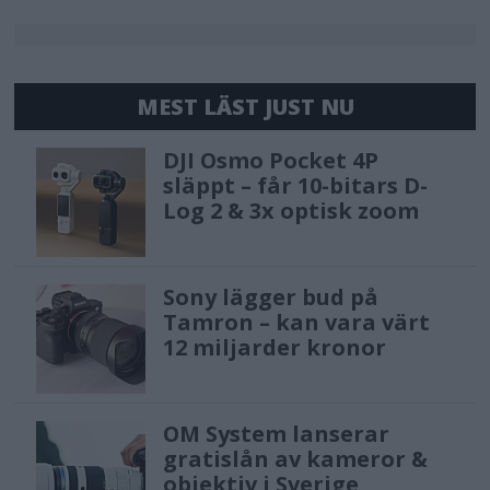
MEST LÄST JUST NU
DJI Osmo Pocket 4P
släppt – får 10-bitars D-
Log 2 & 3x optisk zoom
Sony lägger bud på
Tamron – kan vara värt
12 miljarder kronor
OM System lanserar
gratislån av kameror &
objektiv i Sverige