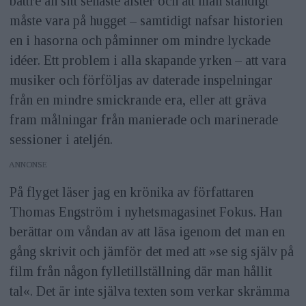
bättre än sitt senaste alster och att man ständigt
måste vara på hugget – samtidigt nafsar historien
en i hasorna och påminner om mindre lyckade
idéer. Ett problem i alla skapande yrken – att vara
musiker och förföljas av daterade inspelningar
från en mindre smickrande era, eller att gräva
fram målningar från manierade och marinerade
sessioner i ateljén.
ANNONS
På flyget läser jag en krönika av författaren
Thomas Engström i nyhetsmagasinet Fokus. Han
berättar om våndan av att läsa igenom det man en
gång skrivit och jämför det med att »se sig själv på
film från någon fylletillställning där man hållit
tal«. Det är inte själva texten som verkar skrämma