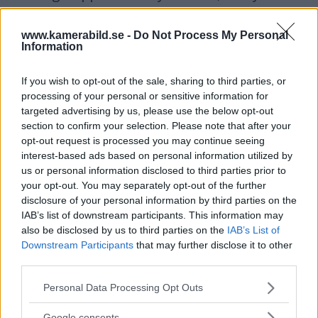
bildmotor som analyserar bilden och scenen
och förbättrar den för tittaren.
www.kamerabild.se -
Do Not Process My Personal
Information
If you wish to opt-out of the sale, sharing to third parties, or
processing of your personal or sensitive information for
targeted advertising by us, please use the below opt-out
section to confirm your selection. Please note that after your
opt-out request is processed you may continue seeing
interest-based ads based on personal information utilized by
us or personal information disclosed to third parties prior to
your opt-out. You may separately opt-out of the further
disclosure of your personal information by third parties on the
IAB’s list of downstream participants. This information may
also be disclosed by us to third parties on the
IAB’s List of
Downstream Participants
that may further disclose it to other
OM System lanserar
third parties.
Please note that this website/app uses one or more Google
gratislån av kameror &
Personal Data Processing Opt Outs
services and may gather and store information including but
not limited to your visit or usage behaviour. You may click to
Google consents