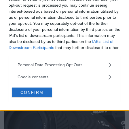
F3 Foto – Sveriges nya
opt-out request is processed you may continue seeing
fotodagar till Göteborg,
interest-based ads based on personal information utilized by
us or personal information disclosed to third parties prior to
Lund & Stockholm
your opt-out. You may separately opt-out of the further
disclosure of your personal information by third parties on the
IAB’s list of downstream participants. This information may
Dolby Vision 2 lanseras –
also be disclosed by us to third parties on the
IAB’s List of
nästa generation HDR
Downstream Participants
that may further disclose it to other
third parties.
ger bättre bild
Please note that this website/app uses one or more Google
Personal Data Processing Opt Outs
services and may gather and store information including but
not limited to your visit or usage behaviour. You may click to
Google consents
grant or deny consent to Google and its third-party tags to
use your data for below specified purposes in below Google
CONFIRM
consent section.