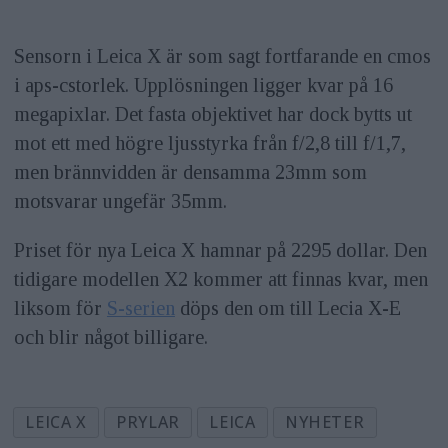
Sensorn i Leica X är som sagt fortfarande en cmos
i aps-cstorlek. Upplösningen ligger kvar på 16
megapixlar. Det fasta objektivet har dock bytts ut
mot ett med högre ljusstyrka från f/2,8 till f/1,7,
men brännvidden är densamma 23mm som
motsvarar ungefär 35mm.
Priset för nya Leica X hamnar på 2295 dollar. Den
tidigare modellen X2 kommer att finnas kvar, men
liksom för
S-serien
döps den om till Lecia X-E
och blir något billigare.
LEICA X
PRYLAR
LEICA
NYHETER