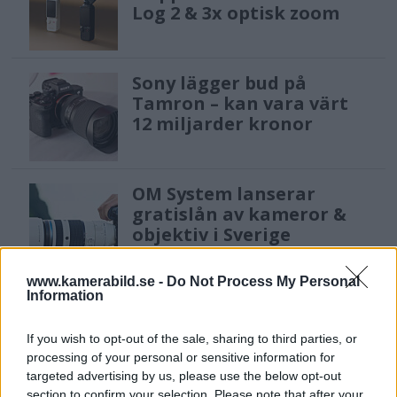
Log 2 & 3x optisk zoom
Sony lägger bud på
Tamron – kan vara värt
12 miljarder kronor
OM System lanserar
gratislån av kameror &
objektiv i Sverige
www.kamerabild.se -
Do Not Process My Personal
Information
Sony FE 100-400mm F5,6-8
OSS – lätt telezoom för
If you wish to opt-out of the sale, sharing to third parties, or
fågel, sport & natur
processing of your personal or sensitive information for
targeted advertising by us, please use the below opt-out
section to confirm your selection. Please note that after your