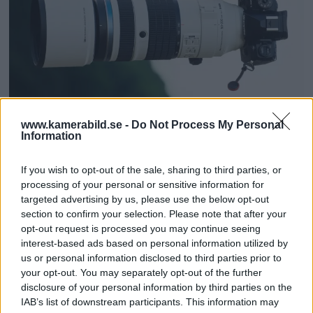
OM System lanserar
www.kamerabild.se -
Do Not Process My Personal
Information
gratislån av kameror &
If you wish to opt-out of the sale, sharing to third parties, or
objektiv i Sverige
processing of your personal or sensitive information for
targeted advertising by us, please use the below opt-out
OM System lanserar nu "Test & Wow"-
section to confirm your selection. Please note that after your
opt-out request is processed you may continue seeing
programmet i Sverige, vilket gör det möjligt
interest-based ads based on personal information utilized by
att låna hem kameror och objektiv under fem
us or personal information disclosed to third parties prior to
dagar för att se hur utrustningen passar dina
your opt-out. You may separately opt-out of the further
behov.
disclosure of your personal information by third parties on the
IAB’s list of downstream participants. This information may