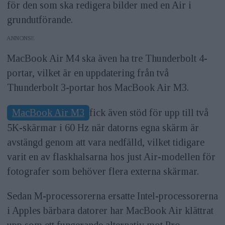
för den som ska redigera bilder med en Air i
grundutförande.
ANNONS
MacBook Air M4 ska även ha tre Thunderbolt 4-
portar, vilket är en uppdatering från två
Thunderbolt 3-portar hos MacBook Air M3.
MacBook Air M3
fick även stöd för upp till två
5K-skärmar i 60 Hz när datorns egna skärm är
avstängd genom att vara nedfälld, vilket tidigare
varit en av flaskhalsarna hos just Air-modellen för
fotografer som behöver flera externa skärmar.
Sedan M-processorerna ersatte Intel-processorerna
i Apples bärbara datorer har MacBook Air klättrat
upp som ett fungerande alternativ mot Pro-