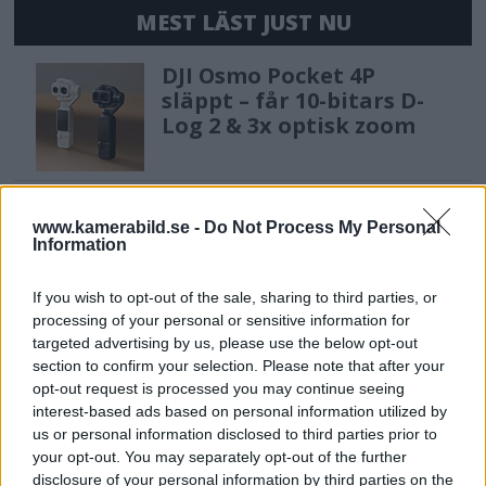
MEST LÄST JUST NU
DJI Osmo Pocket 4P
släppt – får 10-bitars D-
Log 2 & 3x optisk zoom
Sony lägger bud på
www.kamerabild.se -
Do Not Process My Personal
Tamron – kan vara värt
Information
12 miljarder kronor
If you wish to opt-out of the sale, sharing to third parties, or
processing of your personal or sensitive information for
OM System lanserar
targeted advertising by us, please use the below opt-out
gratislån av kameror &
section to confirm your selection. Please note that after your
opt-out request is processed you may continue seeing
objektiv i Sverige
interest-based ads based on personal information utilized by
us or personal information disclosed to third parties prior to
your opt-out. You may separately opt-out of the further
Sony FE 100-400mm F5,6-8
disclosure of your personal information by third parties on the