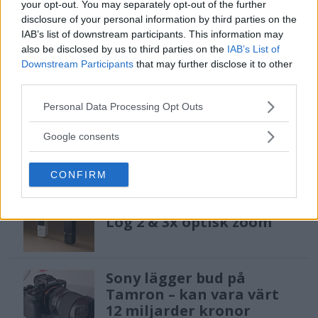
your opt-out. You may separately opt-out of the further
programmet i Sverige, vilket gör det möjligt
disclosure of your personal information by third parties on the
att låna hem kameror och objektiv under fem
IAB’s list of downstream participants. This information may
dagar för att se hur utrustningen passar dina
also be disclosed by us to third parties on the
IAB’s List of
behov.
Downstream Participants
that may further disclose it to other
third parties.
Please note that this website/app uses one or more Google
Personal Data Processing Opt Outs
services and may gather and store information including but
not limited to your visit or usage behaviour. You may click to
Google consents
grant or deny consent to Google and its third-party tags to
MEST LÄST JUST NU
use your data for below specified purposes in below Google
CONFIRM
consent section.
DJI Osmo Pocket 4P
släppt – får 10-bitars D-
Log 2 & 3x optisk zoom
Sony lägger bud på
Tamron – kan vara värt
12 miljarder kronor