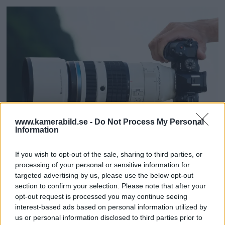
www.kamerabild.se -
Do Not Process My Personal
Information
OM System lanserar
If you wish to opt-out of the sale, sharing to third parties, or
processing of your personal or sensitive information for
gratislån av kameror &
targeted advertising by us, please use the below opt-out
section to confirm your selection. Please note that after your
objektiv i Sverige
opt-out request is processed you may continue seeing
interest-based ads based on personal information utilized by
OM System lanserar nu "Test & Wow"-
us or personal information disclosed to third parties prior to