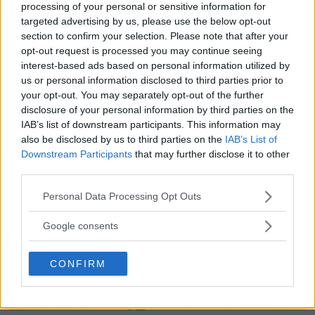
processing of your personal or sensitive information for
Att använda en gimbal gör det mycket
targeted advertising by us, please use the below opt-out
enklare att få stabilt filmmaterial och det ger
section to confirm your selection. Please note that after your
också bättre ergonomi för den som filmar
opt-out request is processed you may continue seeing
mycket. Vi har testat DJIs minsta gimbal, RS 3
interest-based ads based on personal information utilized by
us or personal information disclosed to third parties prior to
Mini, som riktar sig till den som vill ha en
your opt-out. You may separately opt-out of the further
lättare, mindre och smidigare gimbal.
disclosure of your personal information by third parties on the
IAB’s list of downstream participants. This information may
also be disclosed by us to third parties on the
IAB’s List of
Downstream Participants
that may further disclose it to other
third parties.
Please note that this website/app uses one or more Google
Personal Data Processing Opt Outs
services and may gather and store information including but
not limited to your visit or usage behaviour. You may click to
Google consents
grant or deny consent to Google and its third-party tags to
use your data for below specified purposes in below Google
CONFIRM
consent section.