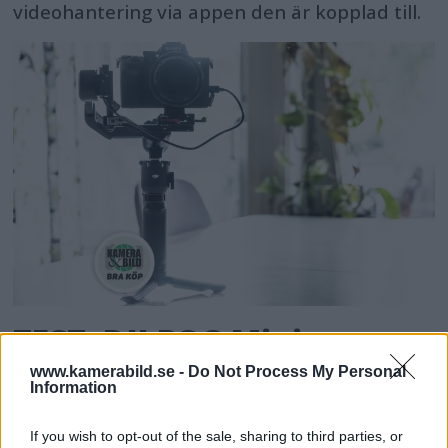
videohantering via appen den är kopplad till.
TEST: DJI RS 3 Mini –
lättanvänd för nybörjare
www.kamerabild.se -
Do Not Process My Personal
Information
och proffs
If you wish to opt-out of the sale, sharing to third parties, or