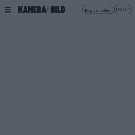
Logga in
Bli plusmedlem
Tagg:
gimbal