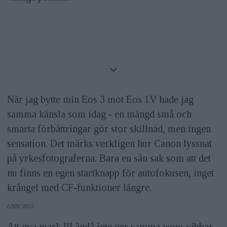
När jag bytte min Eos 3 mot Eos 1V hade jag
samma känsla som idag - en mängd små och
smarta förbättringar gör stor skillnad, men ingen
sensation. Det märks verkligen hur Canon lyssnat
på yrkesfotograferna. Bara en sån sak som att det
nu finns en egen startknapp för autofokusen, inget
krångel med CF-funktioner längre.
ANNONS
Att nya mark III ändå inte ger samma wow-vibbar