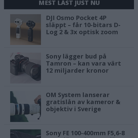
MEST LÄST JUST NU
DJI Osmo Pocket 4P
släppt – får 10-bitars D-
Log 2 & 3x optisk zoom
Sony lägger bud på
Tamron – kan vara värt
12 miljarder kronor
OM System lanserar
gratislån av kameror &
objektiv i Sverige
Sony FE 100-400mm F5,6-8