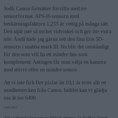
Jodå. Canon fortsätter förvilla med tre
sensorformat. APS-H-sensorn med
beskärningsfaktorn 1,255 är vettig på många sätt.
Den stjäl inte så mcket vidvinkel och ger lite extra
tele. Ändå hade jag gärna sett den fina Eos 5D-
sensorn i snabba mark III. Nu blir det omständigt
för den som vill ha ett mindre hus som
komplement. Antingen får man välja en kamera
med större eller en mindre sensor.
Att vi inte fick fler pixlar än 10,1 är trots allt ett
sundhetstecken från Canon. Istället kan vi glädja
oss åt iso 6400.
ANNONS
Att vidvinkelzoomen blivit större är heller inget