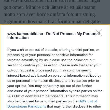
gott omen. Mindre och lättare är ett hälsosamt
motto som även borde omfatta fotoutrustning.
Ergonomin hos mark II är förutom när det gäller
knapparna oförändrad. Det innebär att det kantiga
www.kamerabild.se -
Do Not Process My Personal
huset består, vi måste kanske vänta ända till mark
Information
IV för att få ett lika bra grepp som hos det analoga
syskonet Eos 1V HS.
If you wish to opt-out of the sale, sharing to third parties, or
processing of your personal or sensitive information for
targeted advertising by us, please use the below opt-out
Med Eos 1D mark III befäster Canon sin ställning
section to confirm your selection. Please note that after your
som presskameran nummer 1. På Skid-VM i Åre
opt-out request is processed you may continue seeing
hade 3 av 160 fotografer Nikon. I tisdags hade
interest-based ads based on personal information utilized by
us or personal information disclosed to third parties prior to
Nikon sin pressvisning utan att presentera någon
your opt-out. You may separately opt-out of the further
efterträdare till sin presskamera med 4 megapixel -
disclosure of your personal information by third parties on the
IAB’s list of downstream participants. This information may
D2Hs. Nu är avståndet mellan Nikon och Canon i
also be disclosed by us to third parties on the
IAB’s List of
pressegmentet större än någonsin.
Downstream Participants
that may further disclose it to other