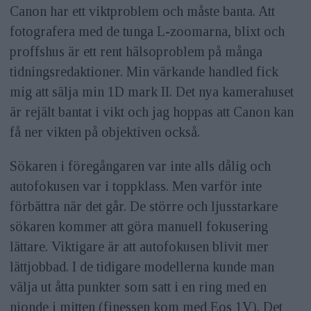
Canon har ett viktproblem och måste banta. Att
fotografera med de tunga L-zoomarna, blixt och
proffshus är ett rent hälsoproblem på många
tidningsredaktioner. Min värkande handled fick
mig att sälja min 1D mark II. Det nya kamerahuset
är rejält bantat i vikt och jag hoppas att Canon kan
få ner vikten på objektiven också.
Sökaren i föregångaren var inte alls dålig och
autofokusen var i toppklass. Men varför inte
förbättra när det går. De större och ljusstarkare
sökaren kommer att göra manuell fokusering
lättare. Viktigare är att autofokusen blivit mer
lättjobbad. I de tidigare modellerna kunde man
välja ut åtta punkter som satt i en ring med en
nionde i mitten (finessen kom med Eos 1V). Det