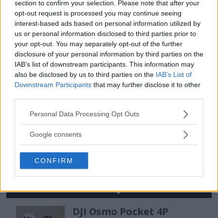
section to confirm your selection. Please note that after your
OM System lanserar
opt-out request is processed you may continue seeing
interest-based ads based on personal information utilized by
gratislån av kameror &
us or personal information disclosed to third parties prior to
your opt-out. You may separately opt-out of the further
objektiv i Sverige
disclosure of your personal information by third parties on the
IAB’s list of downstream participants. This information may
OM System lanserar nu "Test & Wow"-
also be disclosed by us to third parties on the
IAB’s List of
Downstream Participants
that may further disclose it to other
programmet i Sverige, vilket gör det möjligt
third parties.
att låna hem kameror och objektiv under fem
dagar för att se hur utrustningen passar dina
Please note that this website/app uses one or more Google
Personal Data Processing Opt Outs
services and may gather and store information including but
behov.
not limited to your visit or usage behaviour. You may click to
Google consents
grant or deny consent to Google and its third-party tags to
use your data for below specified purposes in below Google
CONFIRM
consent section.
MEST LÄST JUST NU
DJI Osmo Pocket 4P