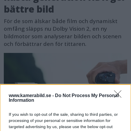
bättre bild
För de som älskar både film och dynamiskt
omfång släpps nu Dolby Vision 2, en ny
bildmotor som analyserar bilden och scenen
och förbättrar den för tittaren.
www.kamerabild.se -
Do Not Process My Personal
Information
If you wish to opt-out of the sale, sharing to third parties, or
processing of your personal or sensitive information for
targeted advertising by us, please use the below opt-out