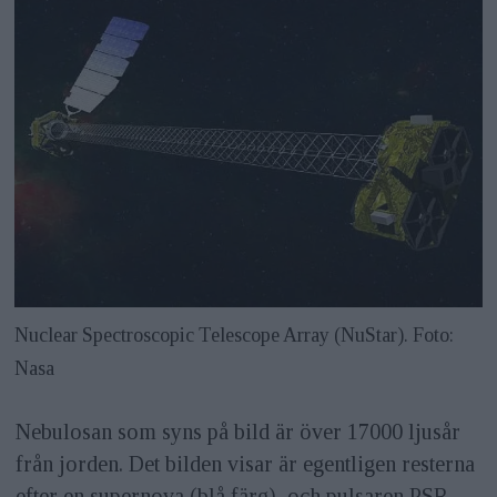
Nuclear Spectroscopic Telescope Array (NuStar). Foto:
Nasa
Nebulosan som syns på bild är över 17000 ljusår
från jorden. Det bilden visar är egentligen resterna
efter en supernova (blå färg), och pulsaren PSR