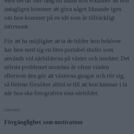
Men det tar inte lång tid innan hon erkänner att hon
antagligen kommer att göra något liknande igen
om hon kommer på en idé som är tillräckligt
intressant.
För att ha möjlighet att ta de bilder hon behöver
har hon med sig en liten portabel studio som
används vid närbilderna på växter och insekter. Det
största problemet utomhus är oftast vinden
eftersom den gör att växterna gungar och rör sig,
så Helene försöker alltid se till att hon hamnar i lä
när hon ska fotografera sina närbilder.
ANNONS
Förgänglighet som motivation