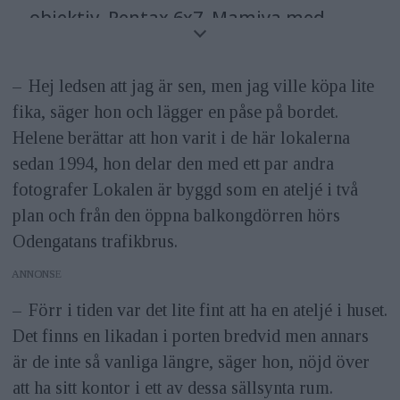
objektiv, Pentax 6x7, Mamiya med
digitalt bakstycke och en analog
storformatskamera.
– Hej ledsen att jag är sen, men jag ville köpa lite
fika, säger hon och lägger en påse på bordet.
Bor
Stockholm.
Helene berättar att hon varit i de här lokalerna
sedan 1994, hon delar den med ett par andra
Aktuell
Boken och utställningen Ur
fotografer Lokalen är byggd som en ateljé i två
regnskogens skugga som släpps/har
plan och från den öppna balkongdörren hörs
vernissage den 5 november på Galleri
Odengatans trafikbrus.
Kontrast i Stockholm.
ANNONS
Hemsida
www.heleneschmitz.se
– Förr i tiden var det lite fint att ha en ateljé i huset.
Det finns en likadan i porten bredvid men annars
är de inte så vanliga längre, säger hon, nöjd över
att ha sitt kontor i ett av dessa sällsynta rum.