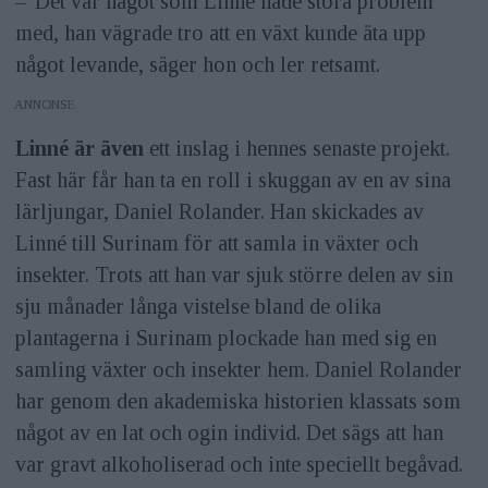
– Det var något som Linné hade stora problem
med, han vägrade tro att en växt kunde äta upp
något levande, säger hon och ler retsamt.
ANNONS
Linné är även
ett inslag i hennes senaste projekt.
Fast här får han ta en roll i skuggan av en av sina
lärljungar, Daniel Rolander. Han skickades av
Linné till Surinam för att samla in växter och
insekter. Trots att han var sjuk större delen av sin
sju månader långa vistelse bland de olika
plantagerna i Surinam plockade han med sig en
samling växter och insekter hem. Daniel Rolander
har genom den akademiska historien klassats som
något av en lat och ogin individ. Det sägs att han
var gravt alkoholiserad och inte speciellt begåvad.