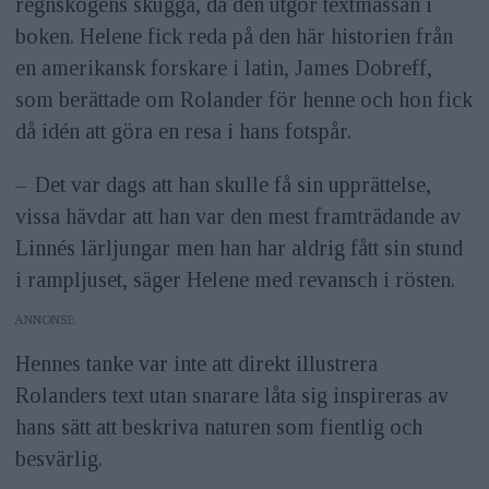
regnskogens skugga, då den utgör textmassan i
boken. Helene fick reda på den här historien från
en amerikansk forskare i latin, James Dobreff,
som berättade om Rolander för henne och hon fick
då idén att göra en resa i hans fotspår.
– Det var dags att han skulle få sin upprättelse,
vissa hävdar att han var den mest framträdande av
Linnés lärljungar men han har aldrig fått sin stund
i rampljuset, säger Helene med revansch i rösten.
ANNONS
Hennes tanke var inte att direkt illustrera
Rolanders text utan snarare låta sig inspireras av
hans sätt att beskriva naturen som fientlig och
besvärlig.