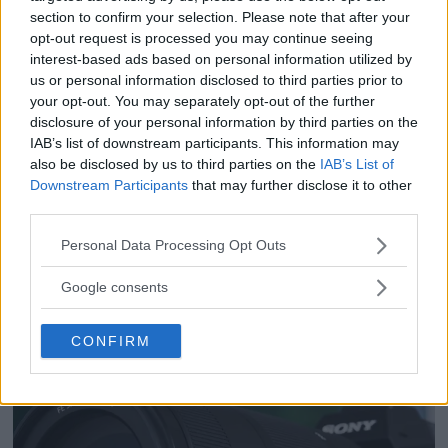
section to confirm your selection. Please note that after your
opt-out request is processed you may continue seeing
Dolby Vision 2 lanseras –
interest-based ads based on personal information utilized by
nästa generation HDR
us or personal information disclosed to third parties prior to
ger bättre bild
your opt-out. You may separately opt-out of the further
disclosure of your personal information by third parties on the
IAB’s list of downstream participants. This information may
also be disclosed by us to third parties on the
IAB’s List of
F3 Foto – Sveriges nya
Downstream Participants
that may further disclose it to other
fotodagar till Göteborg,
third parties.
Lund & Stockholm
Please note that this website/app uses one or more Google
Personal Data Processing Opt Outs
services and may gather and store information including but
not limited to your visit or usage behaviour. You may click to
Google consents
grant or deny consent to Google and its third-party tags to
use your data for below specified purposes in below Google
CONFIRM
consent section.