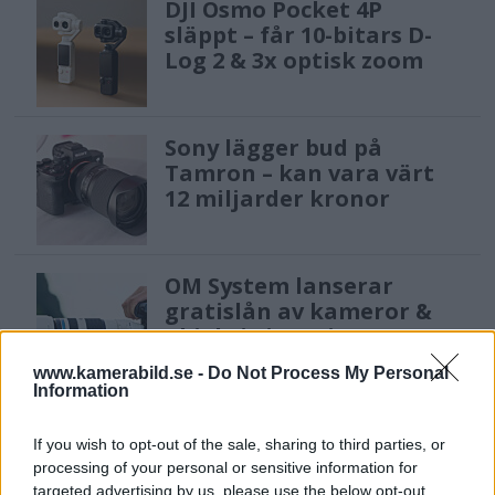
DJI Osmo Pocket 4P
släppt – får 10-bitars D-
Log 2 & 3x optisk zoom
Sony lägger bud på
Tamron – kan vara värt
12 miljarder kronor
OM System lanserar
gratislån av kameror &
objektiv i Sverige
www.kamerabild.se -
Do Not Process My Personal
Information
Sony FE 100-400mm F5,6-8
OSS – lätt telezoom för
If you wish to opt-out of the sale, sharing to third parties, or
processing of your personal or sensitive information for
fågel, sport & natur
targeted advertising by us, please use the below opt-out