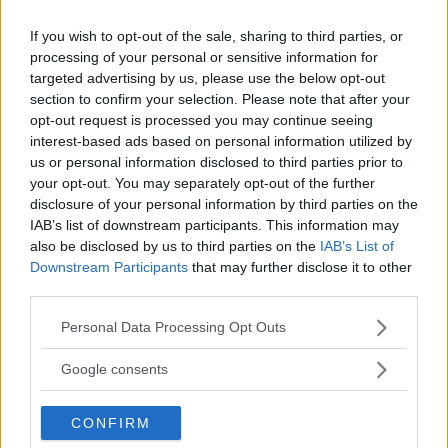
If you wish to opt-out of the sale, sharing to third parties, or
processing of your personal or sensitive information for
targeted advertising by us, please use the below opt-out
section to confirm your selection. Please note that after your
opt-out request is processed you may continue seeing
interest-based ads based on personal information utilized by
us or personal information disclosed to third parties prior to
your opt-out. You may separately opt-out of the further
disclosure of your personal information by third parties on the
OM System lanserar
IAB’s list of downstream participants. This information may
gratislån av kameror &
also be disclosed by us to third parties on the
IAB’s List of
Downstream Participants
that may further disclose it to other
objektiv i Sverige
third parties.
Please note that this website/app uses one or more Google
Personal Data Processing Opt Outs
OM System lanserar nu "Test & Wow"-
services and may gather and store information including but
programmet i Sverige, vilket gör det möjligt
not limited to your visit or usage behaviour. You may click to
Google consents
grant or deny consent to Google and its third-party tags to
att låna hem kameror och objektiv under fem
use your data for below specified purposes in below Google
dagar för att se hur utrustningen passar dina
CONFIRM
consent section.
behov.