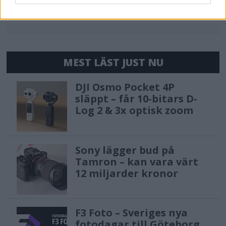
MEST LÄST JUST NU
DJI Osmo Pocket 4P
släppt – får 10-bitars D-
Log 2 & 3x optisk zoom
Sony lägger bud på
Tamron – kan vara värt
12 miljarder kronor
F3 Foto – Sveriges nya
fotodagar till Göteborg,