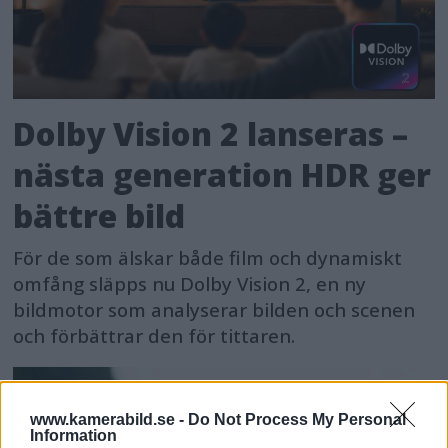
Dolby Vision 2 lanseras –
nästa generation HDR ger
bättre bild
För de som älskar både film och dynamiskt
omfång släpps nu Dolby Vision 2, en ny
bildmotor som analyserar bilden och scenen
och förbättrar den för tittaren.
www.kamerabild.se -
Do Not Process My Personal
Information