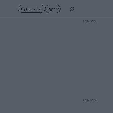
Bli plusmedlem
Logga in
ANNONS
ANNONS