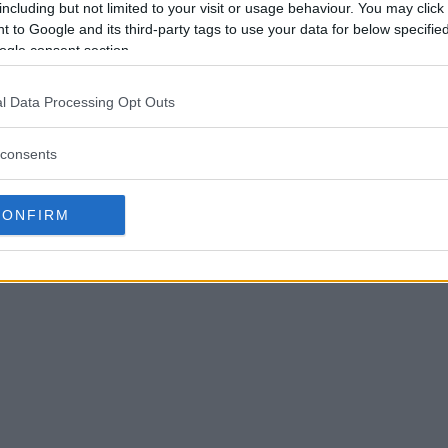
including but not limited to your visit or usage behaviour. You may click 
dateringen av appen Profoto blir det ändring på det.
 to Google and its third-party tags to use your data for below specifi
ogle consent section.
 styra de små blixtarna i B10-serien från sin smartphone
l Data Processing Opt Outs
Prof
dubblar styrkan med
consents
småsy
lus
blixt
CONFIRM
B1 h
Plus