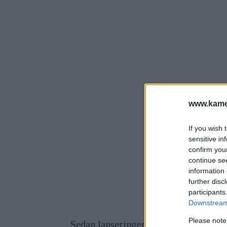
www.kamer
If you wish 
sensitive in
confirm you
continue se
information 
further disc
participants
Downstream 
Please note
Sedan lanseringen har Profotos app ba