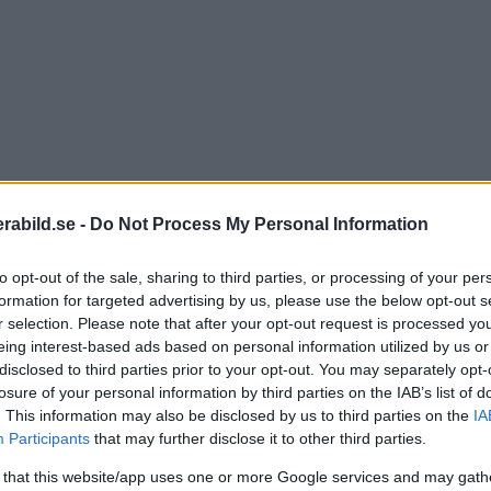
abild.se -
Do Not Process My Personal Information
to opt-out of the sale, sharing to third parties, or processing of your per
formation for targeted advertising by us, please use the below opt-out s
r selection. Please note that after your opt-out request is processed y
eing interest-based ads based on personal information utilized by us or
disclosed to third parties prior to your opt-out. You may separately opt-
losure of your personal information by third parties on the IAB’s list of
. This information may also be disclosed by us to third parties on the
IA
Participants
that may further disclose it to other third parties.
 that this website/app uses one or more Google services and may gath
ra funnits med full prestanda till ios. Androidversione