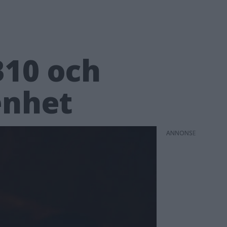
B10 och
enhet
ANNONS