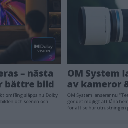
eras – nästa
OM System la
 bättre bild
av kameror &
skt omfång släpps nu Dolby
OM System lanserar nu "Tes
 bilden och scenen och
gör det möjligt att låna h
för att se hur utrustningen