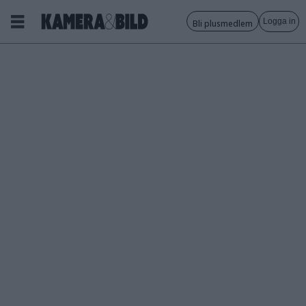
Logga in
Bli plusmedlem
Tagg:
blixtfotografering