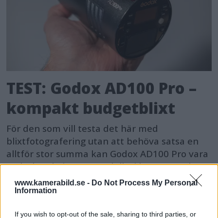
TEST: Godox AD100 Pro –
kompakt budgetblixt
För den som vill testa det här med
blixtfotografering utan att behöva satsa en
alltför stor summa kan Godox AD100 Pro vara
en lockande instegsmodell. Vi har testat den
och tittar på för- och nackdelar.
www.kamerabild.se -
Do Not Process My Personal
Information
If you wish to opt-out of the sale, sharing to third parties, or