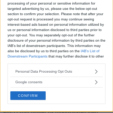
processing of your personal or sensitive information for
targeted advertising by us, please use the below opt-out
section to confirm your selection. Please note that after your
opt-out request is processed you may continue seeing
interest-based ads based on personal information utilized by
us or personal information disclosed to third parties prior to
your opt-out. You may separately opt-out of the further
disclosure of your personal information by third parties on the
IAB’s list of downstream participants. This information may
also be disclosed by us to third parties on the
IAB’s List of
Downstream Participants
that may further disclose it to other
third parties.
Profoto Pro-11 – ny
Please note that this website/app uses one or more Google
Personal Data Processing Opt Outs
proffsmodell med trådlös
services and may gather and store information including but
not limited to your visit or usage behaviour. You may click to
Google consents
teknik
grant or deny consent to Google and its third-party tags to
use your data for below specified purposes in below Google
CONFIRM
consent section.
Den svenska blixttillverkaren Profoto lanserar
nu sin nya toppmodell inom studiosegmentet,
Pro-11 som bygger på föregångaren men