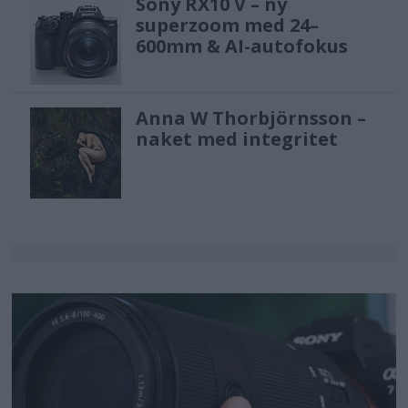
Sony RX10 V – ny
superzoom med 24–
600mm & AI-autofokus
Anna W Thorbjörnsson –
naket med integritet