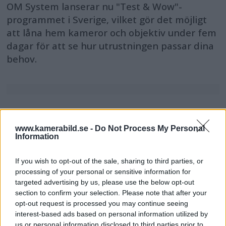
OM System lanserar nu "Test & Wow"-
programmet i Sverige, vilket gör det möjligt
att låna hem kameror och objektiv under fem
dagar för att se hur utrustningen passar dina
behov.
MEST LÄST JUST NU
www.kamerabild.se -
Do Not Process My Personal
Information
DJI Osmo Pocket 4P
släppt – får 10-bitars D-
If you wish to opt-out of the sale, sharing to third parties, or
Log 2 & 3x optisk zoom
processing of your personal or sensitive information for
targeted advertising by us, please use the below opt-out
section to confirm your selection. Please note that after your
opt-out request is processed you may continue seeing
Sony lägger bud på
interest-based ads based on personal information utilized by
Tamron – kan vara värt
us or personal information disclosed to third parties prior to