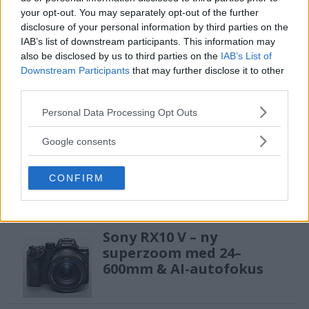
12 miljarder kronor
your opt-out. You may separately opt-out of the further
disclosure of your personal information by third parties on the
IAB’s list of downstream participants. This information may
also be disclosed by us to third parties on the
IAB’s List of
F3 Foto – Sveriges nya
Downstream Participants
that may further disclose it to other
fotodagar till Göteborg,
third parties.
Lund & Stockholm
Please note that this website/app uses one or more Google
Personal Data Processing Opt Outs
services and may gather and store information including but
not limited to your visit or usage behaviour. You may click to
Google consents
Sony FE 100-400mm F5,6-8
grant or deny consent to Google and its third-party tags to
OSS – lätt telezoom för
use your data for below specified purposes in below Google
CONFIRM
fågel, sport & natur
consent section.
Sony RX10 V – ny
superzoom med 24–
600mm & AI-autofokus