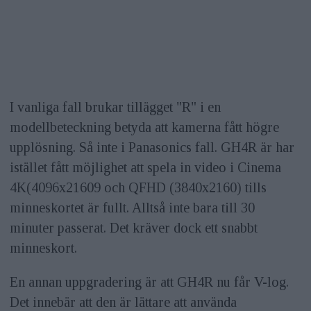
I vanliga fall brukar tillägget "R" i en
modellbeteckning betyda att kamerna fått högre
upplösning. Så inte i Panasonics fall. GH4R är har
istället fått möjlighet att spela in video i Cinema
4K(4096x21609 och QFHD (3840x2160) tills
minneskortet är fullt. Alltså inte bara till 30
minuter passerat. Det kräver dock ett snabbt
minneskort.
En annan uppgradering är att GH4R nu får V-log.
Det innebär att den är lättare att använda