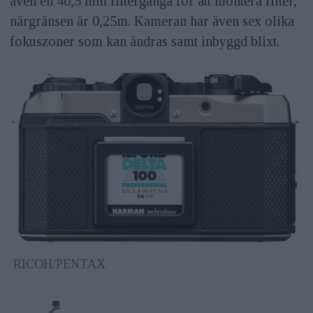
även en 40,5 mm filtergänga för att montera filter,
närgränsen är 0,25m. Kameran har även sex olika
fokuszoner som kan ändras samt inbyggd blixt.
RICOH/PENTAX