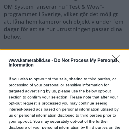
OM System lanserar nu "Test & Wow"-
programmet i Sverige, vilket gör det möjligt
att låna hem kameror och objektiv under fem
dagar för att se hur utrustningen passar dina
behov.
www.kamerabild.se -
Do Not Process My Personal
Information
MEST LÄST JUST NU
If you wish to opt-out of the sale, sharing to third parties, or
processing of your personal or sensitive information for
DJI Osmo Pocket 4P
targeted advertising by us, please use the below opt-out
släppt – får 10-bitars D-
section to confirm your selection. Please note that after your
Log 2 & 3x optisk zoom
opt-out request is processed you may continue seeing
interest-based ads based on personal information utilized by
us or personal information disclosed to third parties prior to
your opt-out. You may separately opt-out of the further
Sony lägger bud på
disclosure of your personal information by third parties on the