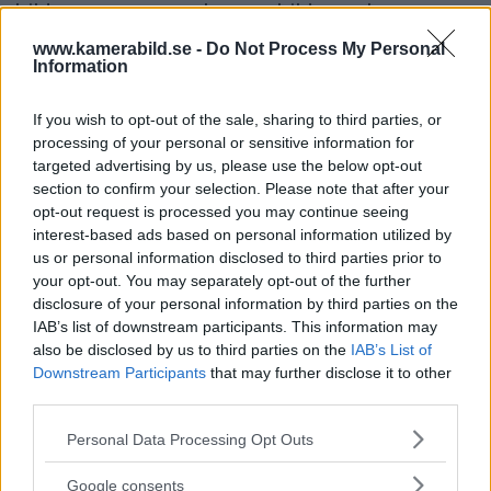
bildmotor som analyserar bilden och scenen
och förbättrar den för tittaren.
www.kamerabild.se -
Do Not Process My Personal
Information
If you wish to opt-out of the sale, sharing to third parties, or
processing of your personal or sensitive information for
targeted advertising by us, please use the below opt-out
section to confirm your selection. Please note that after your
opt-out request is processed you may continue seeing
interest-based ads based on personal information utilized by
us or personal information disclosed to third parties prior to
your opt-out. You may separately opt-out of the further
disclosure of your personal information by third parties on the
IAB’s list of downstream participants. This information may
also be disclosed by us to third parties on the
IAB’s List of
Downstream Participants
that may further disclose it to other
OM System lanserar
third parties.
gratislån av kameror &
Please note that this website/app uses one or more Google
Personal Data Processing Opt Outs
services and may gather and store information including but
objektiv i Sverige
not limited to your visit or usage behaviour. You may click to
Google consents