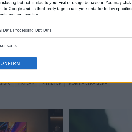
including but not limited to your visit or usage behaviour. You may click 
 to Google and its third-party tags to use your data for below specifi
jubileumskameran att tillverkas. Men skillnaderna frå
ogle consent section.
h har fått diamantgravyr på objektivet som berättar om
l Data Processing Opt Outs
å inte mot standardvarianten.
Ricoh GR II
är för ävrigt 
ck börjar den bli till åran och det vore itnressant a
consents
rrera med
Fujifilm X100T,
Nikon Coolpix A
och
Fujifi
CONFIRM
APS-C
PRYLAR
NYHETER
KOMPAKTKAMERA