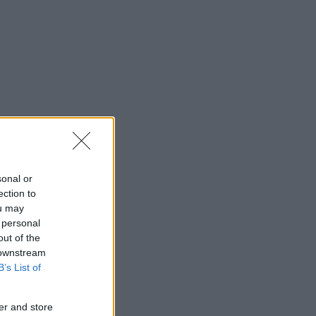
sonal or
ection to
ou may
 personal
out of the
 downstream
B’s List of
er and store