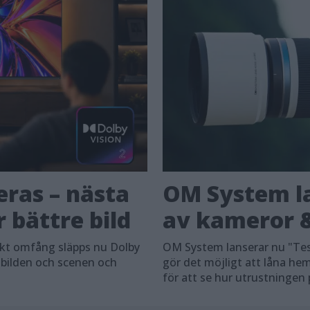
eras – nästa
OM System la
 bättre bild
av kameror &
skt omfång släpps nu Dolby
OM System lanserar nu "Tes
 bilden och scenen och
gör det möjligt att låna h
för att se hur utrustningen