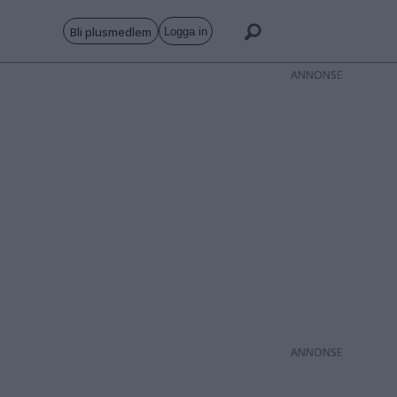
Bli plusmedlem
Logga in
ANNONS
ANNONS