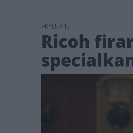
PRYLNYHET
Ricoh fira
specialka