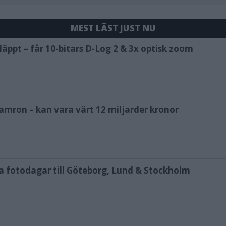
MEST LÄST JUST NU
äppt – får 10-bitars D-Log 2 & 3x optisk zoom
amron – kan vara värt 12 miljarder kronor
ya fotodagar till Göteborg, Lund & Stockholm