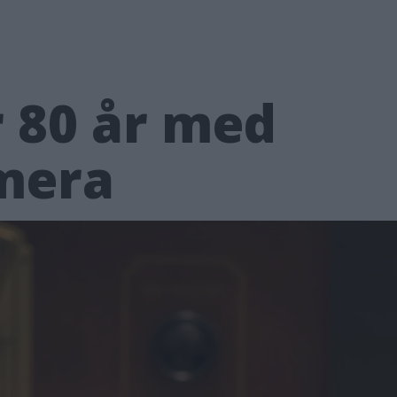
r 80 år med
mera