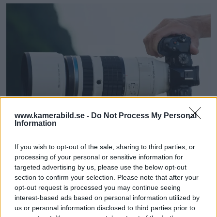
www.kamerabild.se -
Do Not Process My Personal
Information
OM System lanserar
If you wish to opt-out of the sale, sharing to third parties, or
processing of your personal or sensitive information for
gratislån av kameror &
targeted advertising by us, please use the below opt-out
section to confirm your selection. Please note that after your
objektiv i Sverige
opt-out request is processed you may continue seeing
interest-based ads based on personal information utilized by
OM System lanserar nu "Test & Wow"-
us or personal information disclosed to third parties prior to