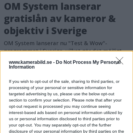
OM System lanserar
gratislån av kameror &
objektiv i Sverige
OM System lanserar nu "Test & Wow"-
programmet i Sverige, vilket gör det möjligt
att låna hem kameror och objektiv under fem
www.kamerabild.se -
Do Not Process My Personal
dagar för att se hur utrustningen passar dina
Information
behov.
If you wish to opt-out of the sale, sharing to third parties, or
processing of your personal or sensitive information for
targeted advertising by us, please use the below opt-out
section to confirm your selection. Please note that after your
opt-out request is processed you may continue seeing
MEST LÄST JUST NU
interest-based ads based on personal information utilized by
us or personal information disclosed to third parties prior to
DJI Osmo Pocket 4P
your opt-out. You may separately opt-out of the further
släppt – får 10-bitars D-
disclosure of your personal information by third parties on the