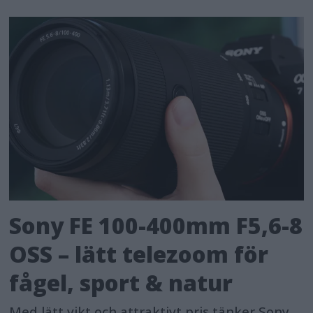
Sony FE 100-400mm F5,6-8
OSS – lätt telezoom för
fågel, sport & natur
Med lätt vikt och attraktivt pris tänker Sony