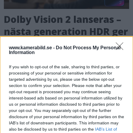
Dolby Vision 2 lanseras –
nästa generation HDR ger
bättre bild
www.kamerabild.se -
Do Not Process My Personal
Information
För de som älskar både film och dynamiskt
omfång släpps nu Dolby Vision 2, en ny
If you wish to opt-out of the sale, sharing to third parties, or
bildmotor som analyserar bilden och scenen
processing of your personal or sensitive information for
och förbättrar den för tittaren.
targeted advertising by us, please use the below opt-out
section to confirm your selection. Please note that after your
opt-out request is processed you may continue seeing
interest-based ads based on personal information utilized by
us or personal information disclosed to third parties prior to
your opt-out. You may separately opt-out of the further
disclosure of your personal information by third parties on the
IAB’s list of downstream participants. This information may
also be disclosed by us to third parties on the
IAB’s List of