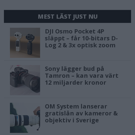
MEST LÄST JUST NU
DJI Osmo Pocket 4P
släppt – får 10-bitars D-
Log 2 & 3x optisk zoom
Sony lägger bud på
Tamron – kan vara värt
12 miljarder kronor
OM System lanserar
gratislån av kameror &
objektiv i Sverige