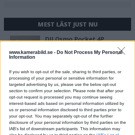
MEST LÄST JUST NU
DJI Osmo Pocket 4P
släppt – får 10-bitars D-
Log 2 & 3x optisk zoom
www.kamerabild.se -
Do Not Process My Personal
Information
If you wish to opt-out of the sale, sharing to third parties, or
Sony lägger bud på
processing of your personal or sensitive information for
Tamron – kan vara värt
targeted advertising by us, please use the below opt-out
12 miljarder kronor
section to confirm your selection. Please note that after your
opt-out request is processed you may continue seeing
interest-based ads based on personal information utilized by
us or personal information disclosed to third parties prior to
F3 Foto – Sveriges nya
your opt-out. You may separately opt-out of the further
fotodagar till Göteborg,
disclosure of your personal information by third parties on the
Lund & Stockholm
IAB’s list of downstream participants. This information may