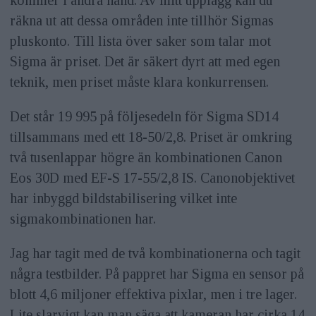
kommer i andra hand. Av mitt upplägg kan du
räkna ut att dessa områden inte tillhör Sigmas
pluskonto. Till lista över saker som talar mot
Sigma är priset. Det är säkert dyrt att med egen
teknik, men priset måste klara konkurrensen.
Det står 19 995 på följesedeln för Sigma SD14
tillsammans med ett 18-50/2,8. Priset är omkring
två tusenlappar högre än kombinationen Canon
Eos 30D med EF-S 17-55/2,8 IS. Canonobjektivet
har inbyggd bildstabilisering vilket inte
sigmakombinationen har.
Jag har tagit med de två kombinationerna och tagit
några testbilder. På pappret har Sigma en sensor på
blott 4,6 miljoner effektiva pixlar, men i tre lager.
Lite slarvigt kan man säga att kameran har cirka 14