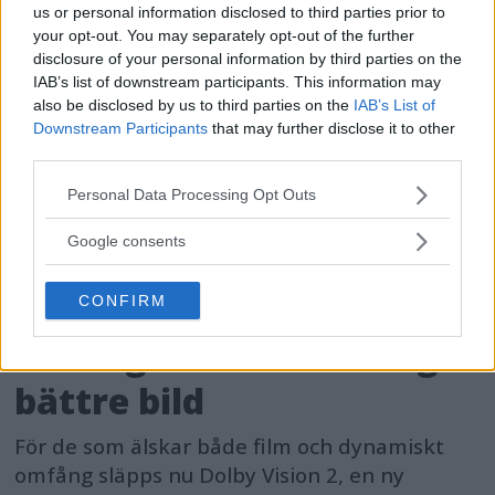
us or personal information disclosed to third parties prior to
your opt-out. You may separately opt-out of the further
disclosure of your personal information by third parties on the
IAB’s list of downstream participants. This information may
also be disclosed by us to third parties on the
IAB’s List of
Downstream Participants
that may further disclose it to other
third parties.
Please note that this website/app uses one or more Google
Personal Data Processing Opt Outs
services and may gather and store information including but
not limited to your visit or usage behaviour. You may click to
Google consents
grant or deny consent to Google and its third-party tags to
use your data for below specified purposes in below Google
Dolby Vision 2 lanseras –
CONFIRM
consent section.
nästa generation HDR ger
bättre bild
För de som älskar både film och dynamiskt
omfång släpps nu Dolby Vision 2, en ny