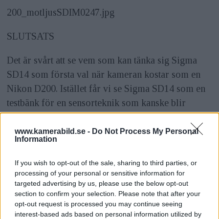
200_motljusSDIM0247.jpg
SLUTSATS
Det är svårt att se vem som kan tänka sig Sigma
SD14 som första val när kameran kostar som en
Nikon D200. Istället får vi se Sigma SD14 som en
testbänk för en sensorteknik som kanske blir
framtiden.
www.kamerabild.se -
Do Not Process My Personal
Information
NYHETER
If you wish to opt-out of the sale, sharing to third parties, or
processing of your personal or sensitive information for
targeted advertising by us, please use the below opt-out
section to confirm your selection. Please note that after your
opt-out request is processed you may continue seeing
interest-based ads based on personal information utilized by