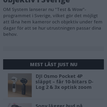
OM System lanserar nu "Test & Wow"-
programmet i Sverige, vilket gör det möjligt
att låna hem kameror och objektiv under fem
dagar för att se hur utrustningen passar dina
behov.
MEST LÄST JUST NU
DJI Osmo Pocket 4P
släppt – får 10-bitars D-
Log 2 & 3x optisk zoom
Sony lägger bud på