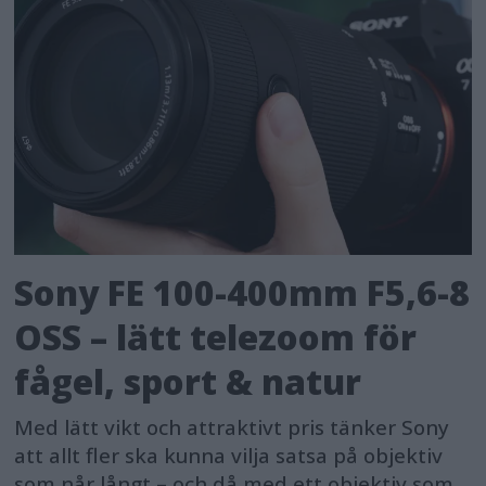
Sony FE 100-400mm F5,6-8
OSS – lätt telezoom för
fågel, sport & natur
Med lätt vikt och attraktivt pris tänker Sony
att allt fler ska kunna vilja satsa på objektiv
som når långt – och då med ett objektiv som