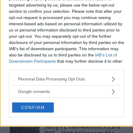
MEST LÄST JUST NU
targeted advertising by us, please use the below opt-out
section to confirm your selection. Please note that after your
DJI Osmo Pocket 4P
opt-out request is processed you may continue seeing
släppt – får 10-bitars D-
interest-based ads based on personal information utilized by
Log 2 & 3x optisk zoom
us or personal information disclosed to third parties prior to
your opt-out. You may separately opt-out of the further
disclosure of your personal information by third parties on the
IAB’s list of downstream participants. This information may
Sony lägger bud på
also be disclosed by us to third parties on the
IAB’s List of
Tamron – kan vara värt
Downstream Participants
that may further disclose it to other
12 miljarder kronor
third parties.
Please note that this website/app uses one or more Google
Personal Data Processing Opt Outs
services and may gather and store information including but
F3 Foto – Sveriges nya
not limited to your visit or usage behaviour. You may click to
Google consents
fotodagar till Göteborg,
grant or deny consent to Google and its third-party tags to
Lund & Stockholm
use your data for below specified purposes in below Google
CONFIRM
consent section.
Sony FE 100-400mm F5,6-8