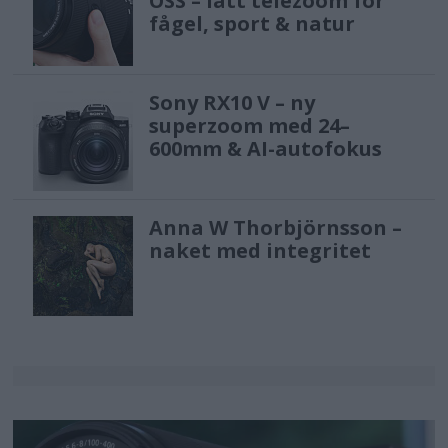
OSS – lätt telezoom för
fågel, sport & natur
Sony RX10 V – ny
superzoom med 24–
600mm & AI-autofokus
Anna W Thorbjörnsson –
naket med integritet