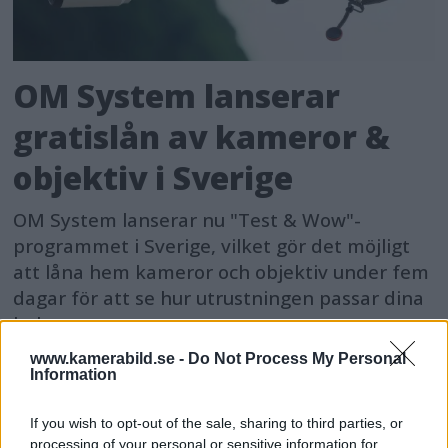
OM System lanserar
gratislån av kameror &
objektiv i Sverige
OM System lanserar nu "Test & Wow"-
programmet i Sverige, vilket gör det möjligt
att låna hem kameror och objektiv under fem
dagar för att se hur utrustningen passar dina
behov.
www.kamerabild.se -
Do Not Process My Personal
Information
If you wish to opt-out of the sale, sharing to third parties, or
processing of your personal or sensitive information for