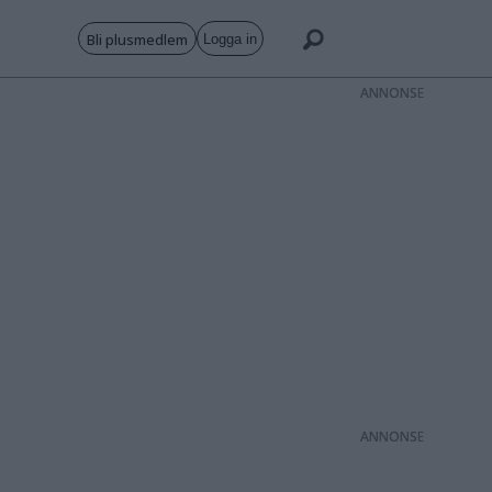
Bli plusmedlem
Logga in
ANNONS
ANNONS