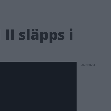
I släpps i
ANNONS