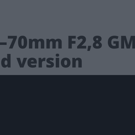
–70mm F2,8 GM I
d version