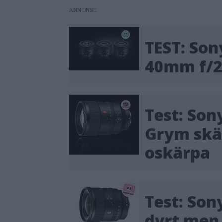
ANNONS
TEST: Son
40mm f/2
Test: Son
Grym skä
oskärpa
Test: Son
dyrt men