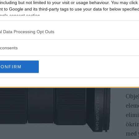
including but not limited to your visit or usage behaviour. You may click 
24–7
 to Google and its third-party tags to use your data for below specifi
annat
ogle consent section.
bildk
l Data Processing Opt Outs
anvä
bland
consents
vide
tyng
CONFIRM
medd
fortf
Objek
eleme
elim
ökrin
med 