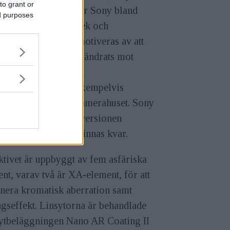
to grant or
0mm F2,8 GM II, där Sony bland
ed purposes
 satsat på vikt, storlek och
valitet, något som motiveras av att
ndarbehoven har förändrats mot
 annat mobilitet och
oanvändning, med exempelvis
dpunkten närmare kamerahuset. Sony
elar även att GM I-versionen
arande kommer att finnas kvar.
tivet är uppbyggt av fem asfäriska
nt, varav två är XA-element, för att
inera kromatisk aberration samt
gseffekt. Linsytorna är behandlade
ytbeläggningen Nano AR Coating II