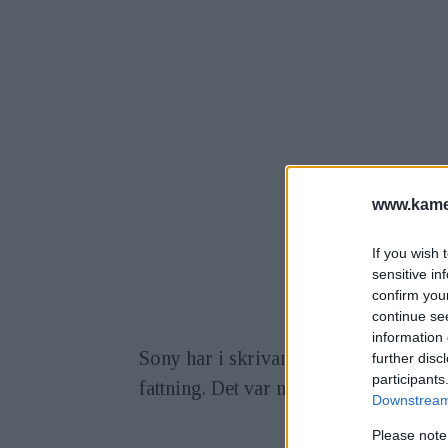
www.kamer
If you wish 
sensitive in
confirm you
continue se
information 
Sony har i skrivande stund släppt 16 
further disc
participants
fattning. Det var nu sex år sedan S
Downstream 
Please note