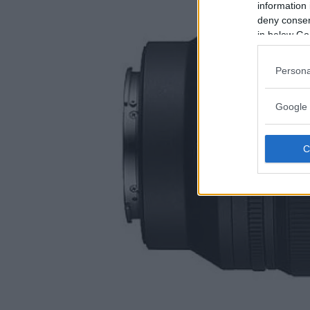
information 
deny consent
in below Go
Persona
Google 