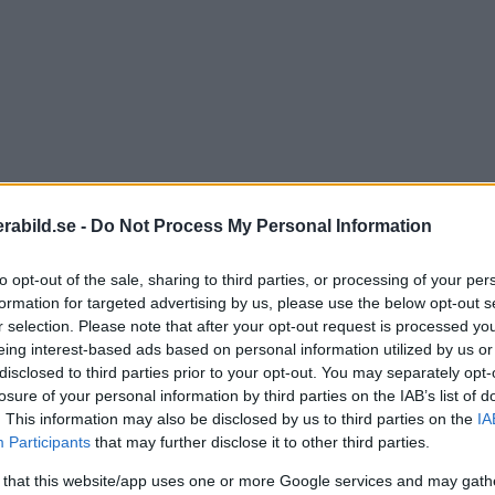
abild.se -
Do Not Process My Personal Information
to opt-out of the sale, sharing to third parties, or processing of your per
formation for targeted advertising by us, please use the below opt-out s
r selection. Please note that after your opt-out request is processed y
eing interest-based ads based on personal information utilized by us or
disclosed to third parties prior to your opt-out. You may separately opt-
G-master-objektiv av de totalt 67 objektiv som ingår i
losure of your personal information by third parties on the IAB’s list of
. This information may also be disclosed by us to third parties on the
IA
onys första normalzoom i fullformat för Sony FE 24–70
Participants
that may further disclose it to other third parties.
Nu s
 that this website/app uses one or more Google services and may gath