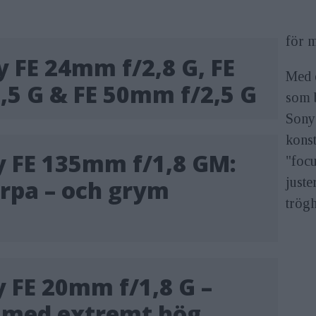
för m
y FE 24mm f/2,8 G, FE
Med 
,5 G & FE 50mm f/2,5 G
som 
Sony 
konst
y FE 135mm f/1,8 GM:
"focu
just
rpa – och grym
trögh
y FE 20mm f/1,8 G –
 med extremt hög