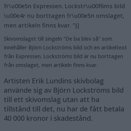
fr\u00e5n Expressen. Lockstr\u00f6ms bild
\u00e4r nu borttagen fr\u00e5n omslaget,
men artikeln finns kvar. "}]
Skivomslaget till singeln "De ba blev så" som
innehåller Björn Lockströms bild och en artikeltext
från Expressen. Lockströms bild är nu borttagen
från omslaget, men artikeln finns kvar.
Artisten Erik Lundins skivbolag
använde sig av Björn Lockströms bild
till ett skivomslag utan att ha
tillstånd till det, nu har de fått betala
40 000 kronor i skadestånd.