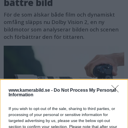
bättre bild
För de som älskar både film och dynamiskt
omfång släpps nu Dolby Vision 2, en ny
bildmotor som analyserar bilden och scenen
och förbättrar den för tittaren.
www.kamerabild.se -
Do Not Process My Personal
Information
If you wish to opt-out of the sale, sharing to third parties, or
processing of your personal or sensitive information for
targeted advertising by us, please use the below opt-out
section to confirm your selection. Please note that after your