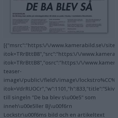
[{"msrc":"https:\/\/www.kamerabild.se\/site
itok=TRrBttB8","src":"https:\/\/www.kamerabi
itok=TRrBttB8","osrc":"https:\/\/www.kamerab
teaser-
image\/public\/field\/image\/lockstro%CC%
itok=VdrRUOCr","w":1101,"h":833,"title":"Ski
till singeln "De ba blev s\u00e5" som
inneh\u00e5ller Bj\u00f6rn
Lockstr\u00f6ms bild och en artikeltext