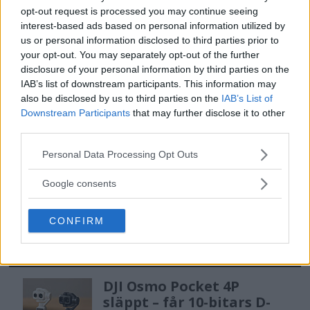
OM System lanserar
opt-out request is processed you may continue seeing
interest-based ads based on personal information utilized by
gratislån av kameror &
us or personal information disclosed to third parties prior to
objektiv i Sverige
your opt-out. You may separately opt-out of the further
disclosure of your personal information by third parties on the
IAB’s list of downstream participants. This information may
OM System lanserar nu "Test & Wow"-
also be disclosed by us to third parties on the
IAB’s List of
programmet i Sverige, vilket gör det möjligt
Downstream Participants
that may further disclose it to other
att låna hem kameror och objektiv under fem
third parties.
dagar för att se hur utrustningen passar dina
Please note that this website/app uses one or more Google
Personal Data Processing Opt Outs
behov.
services and may gather and store information including but
not limited to your visit or usage behaviour. You may click to
Google consents
grant or deny consent to Google and its third-party tags to
use your data for below specified purposes in below Google
CONFIRM
consent section.
MEST LÄST JUST NU
DJI Osmo Pocket 4P
släppt – får 10-bitars D-