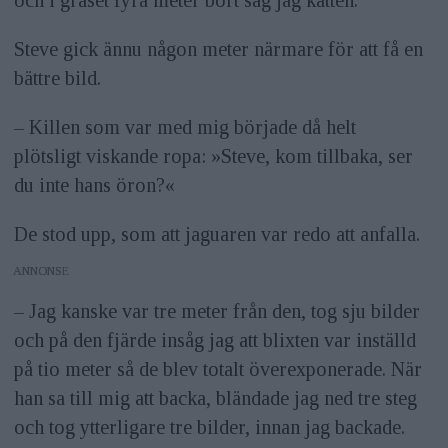
och i gräset fyra meter bort såg jag katten.
Steve gick ännu någon meter närmare för att få en
bättre bild.
– Killen som var med mig började då helt
plötsligt ­viskande ropa: »Steve, kom tillbaka, ser
du inte hans öron?«
De stod upp, som att jaguaren var redo att anfalla.
ANNONS
– Jag kanske var tre meter från den, tog sju bilder
och på den fjärde insåg jag att blixten var inställd
på tio meter så de blev totalt överexponerade. När
han sa till mig att backa, bländade jag ned tre steg
och tog ytterligare tre bilder, innan jag backade.