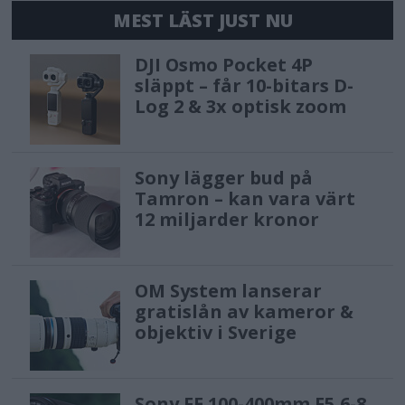
MEST LÄST JUST NU
DJI Osmo Pocket 4P
släppt – får 10-bitars D-
Log 2 & 3x optisk zoom
Sony lägger bud på
Tamron – kan vara värt
12 miljarder kronor
OM System lanserar
gratislån av kameror &
objektiv i Sverige
Sony FE 100-400mm F5,6-8