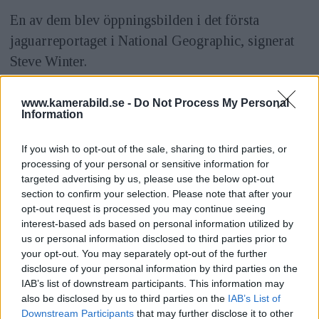
En av dem blev öppningsbilden i det första
jaguarreportaget i National Geographic, signerat
Steve Winter.
– Det här är gamla historier. Men det var så jag
www.kamerabild.se -
Do Not Process My Personal
Information
lärde mig, genom att göra misstag. Det är därför
jag säger att varje dag är en skoldag, du lär dig
If you wish to opt-out of the sale, sharing to third parties, or
medan du är ute på fältet.
processing of your personal or sensitive information for
targeted advertising by us, please use the below opt-out
Det här låter som att det var en farlig situation?
section to confirm your selection. Please note that after your
opt-out request is processed you may continue seeing
ANNONS
interest-based ads based on personal information utilized by
us or personal information disclosed to third parties prior to
– Väldigt farlig. När han sa till mig att backa kunde
your opt-out. You may separately opt-out of the further
jag inte andas, kameran skakade i mina händer och
disclosure of your personal information by third parties on the
IAB’s list of downstream participants. This information may
det kändes som att hjärtat var uppe i halsen.
also be disclosed by us to third parties on the
IAB’s List of
Downstream Participants
that may further disclose it to other