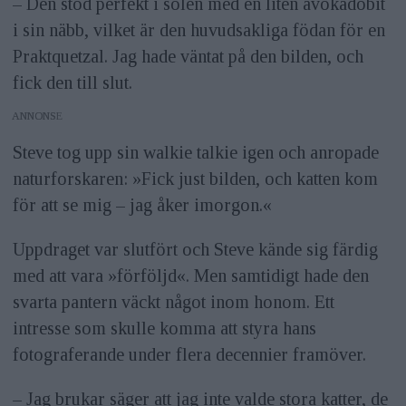
– Den stod perfekt i solen med en liten avokadobit
i sin näbb, vilket är den huvudsakliga födan för en
Praktquetzal. Jag hade väntat på den bilden, och
fick den till slut.
ANNONS
Steve tog upp sin walkie talkie igen och anropade
naturforskaren: »Fick just bilden, och katten kom
för att se mig – jag åker imorgon.«
Uppdraget var slutfört och Steve kände sig färdig
med att vara »förföljd«. Men samtidigt hade den
svarta pantern väckt något inom honom. Ett
intresse som skulle komma att styra hans
fotograferande under flera decennier framöver.
– Jag brukar säger att jag inte valde stora katter, de