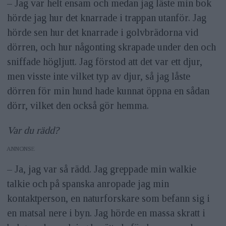
– Jag var helt ensam och medan jag läste min bok
hörde jag hur det knarrade i trappan utanför. Jag
Utrustning:
Fotograferar med
hörde sen hur det knarrade i golvbrädorna vid
kameror från Canon med bland annat
dörren, och hur någonting skrapade under den och
objektiven 24–105mm, 70–200mm och
sniffade högljutt. Jag förstod att det var ett djur,
200–400mm med inbyggd konverter på
men visste inte vilket typ av djur, så jag låste
1,4. »Jag har använt Canon i hela min
dörren för min hund hade kunnat öppna en sådan
dörr, ­vilket den också gör hemma.
karriär men just nu vet jag inte vilken
kamera jag kommer att använda. För
Var du rädd?
jag håller på och frågar runt bland
ANNONS
olika företag för att se vilka som vill
– Ja, jag var så rädd. Jag greppade min walkie
vara involverade i projektet med Big
talkie och på spanska anropade jag min
Cat Voices.« Fotograferar även mycket
kontaktperson, en naturforskare som befann sig i
med kamerafällor, med vilka han har
en matsal nere i byn. Jag hörde en massa skratt i
fångat flera av sina mest kända bilder.