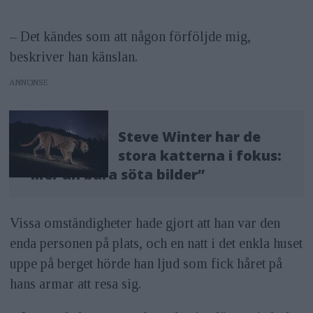
som främst fotograferar wildlife, och
– Det kändes som att någon förföljde mig,
som har blivit känd för sina bilder av
beskriver han känslan.
stora kattdjur såsom tigrar, jaguarer,
ANNONS
pumor och lejon. Har sedan 1991
jobbat för National Geographic. Driver
även den ideella organisationen Big
Steve Winter har de
stora katterna i fokus:
Cat Voices.
”Mer än bara söta bilder”
Aktuell med:
Fotoresa till Indien
senare i år, tillsammans med Zoom
Vissa omständigheter hade gjort att han var den
Fotoresor. Där kommer deltagarna att
enda personen på plats, och en natt i det enkla huset
få fotografera tigrar tillsammans med
uppe på berget hörde han ljud som fick håret på
hans armar att resa sig.
Steve. Läs mer på
zoomphototours.com
.